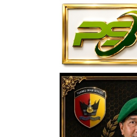
Loncat
ke
konten