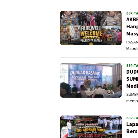
BERITA
AKBP
Hang
Masy
PASAM
Mapolr
BERITA
DUDU
SUMB
Medi
SUMBAR
mempe
BERITA
Lapa
Bers