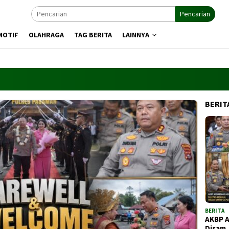
Pencarian
MOTIF
OLAHRAGA
TAG BERITA
LAINNYA
BERIT
BERITA
AKBP 
Disam