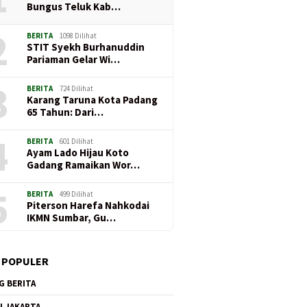
Bungus Teluk Kab…
6
3 Agustus 2026
2 Agustus 2026
di Lokasi TMMD
Kapolsek Kinali AKP Feri
AKBP Agung 
2
odim 0306/50 Kota,
Yuzaldi, S.H. Dorong
Tegaskan Int
BERITA
1098 Dilihat
Jadi Penyemangat
Budaya Hidup Sehat Melalui
Mati pada Ken
STIT Syekh Burhanuddin
olah Raih Cita-Cita
Car Free Day Kinali
di Mapolres 
Pariaman Gelar Wi…
3
BERITA
724 Dilihat
Karang Taruna Kota Padang
65 Tahun: Dari…
4
BERITA
601 Dilihat
Ayam Lado Hijau Koto
Gadang Ramaikan Wor…
5
BERITA
499 Dilihat
Piterson Harefa Nahkodai
IKMN Sumbar, Gu…
imob Polda Sumbar
Humanis di Lokasi TMMD ke-
Kapolsek
Penuh, Evakuasi Warga
129 Kodim 0306/50 Kota,
Yuzaldi
 POPULER
Berlangsung di
Babinsa Jadi Penyemangat
Hidup S
an Terdampak Banjir
Anak Sekolah Raih Cita-Cita
Day Kina
G BERITA
I JAKARTA