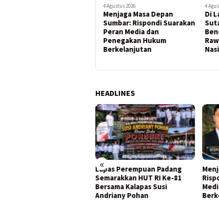
4 Agustus 2026
4 Agustus 2026
4 Agus
Menjaga Masa Depan
Di Lapangan Mako Lanud
Yama
Sumbar: Rispondi Suarakan
Sutan Sjahrir, Upacara
Apro
Peran Media dan
Bendera Jadi Momentum
Pad
Penegakan Hukum
Rawat Disiplin dan Jiwa
Pem
Berkelanjutan
Nasionalisme
HEADLINES
«
pas Perempuan Padang
Menjaga Masa Depan Sumbar:
Di L
arakkan HUT RI Ke-81
Rispondi Suarakan Peran
Suta
sama Kalapas Susi
Media dan Penegakan Hukum
Bend
riany Pohan
Berkelanjutan
Rawa
Nasi