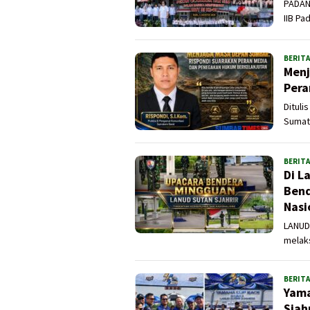
PADAN
IIB Pa
BERITA
Menj
Pera
Dituli
Sumat
BERITA
Di L
Bend
Nasi
LANUD
melak
BERITA
Yama
Sjah