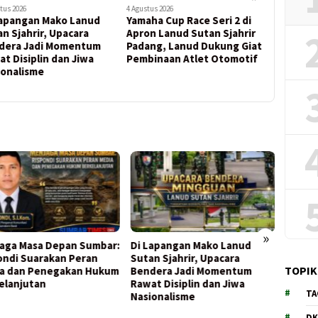
tus 2026
3 Agustus 2026
3 Agustus 202
ha Cup Race Seri 2 di
Satbrimob Polda Sumbar
Humanis 
n Lanud Sutan Sjahrir
Siaga Penuh, Evakuasi
ke-129 K
ang, Lanud Dukung Giat
Warga Terus Berlangsung
Babinsa 
binaan Atlet Otomotif
di Kawasan Terdampak
Anak Sek
Banjir
»
apangan Mako Lanud
Yamaha Cup Race Seri 2 di
Satbr
n Sjahrir, Upacara
Apron Lanud Sutan Sjahrir
Siaga 
TOPIK
era Jadi Momentum
Padang, Lanud Dukung Giat
Terus 
t Disiplin dan Jiwa
Pembinaan Atlet Otomotif
Kawas
TA
onalisme
DK