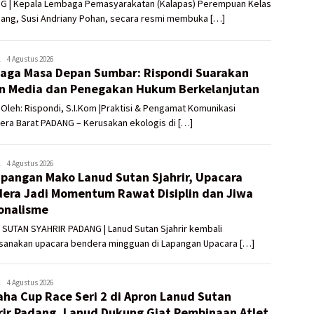
G | Kepala Lembaga Pemasyarakatan (Kalapas) Perempuan Kelas
dang, Susi Andriany Pohan, secara resmi membuka […]
ADMIN
4 Agustus 2026
aga Masa Depan Sumbar: Rispondi Suarakan
UTAMA
n Media dan Penegakan Hukum Berkelanjutan
s Oleh: Rispondi, S.I.Kom |Praktisi & Pengamat Komunikasi
era Barat PADANG – Kerusakan ekologis di […]
ADMIN
4 Agustus 2026
apangan Mako Lanud Sutan Sjahrir, Upacara
UTAMA
era Jadi Momentum Rawat Disiplin dan Jiwa
onalisme
 SUTAN SYAHRIR PADANG | Lanud Sutan Sjahrir kembali
sanakan upacara bendera mingguan di Lapangan Upacara […]
ADMIN
4 Agustus 2026
ha Cup Race Seri 2 di Apron Lanud Sutan
UTAMA
rir Padang, Lanud Dukung Giat Pembinaan Atlet