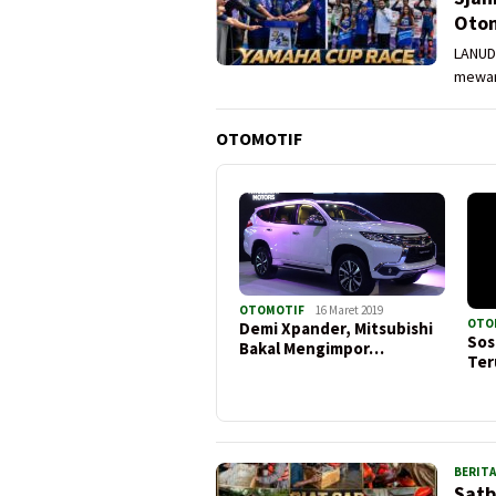
Otom
LANUD
mewarn
OTOMOTIF
OTOMOTIF
16 Maret 2019
OTO
Demi Xpander, Mitsubishi
Sos
Bakal Mengimpor…
Ter
BERITA
Satb