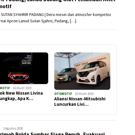
otif
 SUTAN SYAHRIR PADANG | Deru mesin dan atmosfer kompetisi
ai Apron Lanud Sutan Sjahrir, Padang, […]
MOTIF
16 Maret 2019
ok New Nissan Livina
OTOMOTIF
16 Maret 2019
ungkap, Apa K…
Aliansi Nissan-Mitsubishi
Luncurkan Livi…
ADMIN
3 Agustus 2026
rimob Polda Sumbar Siaga Penuh, Evakuasi
UTAMA