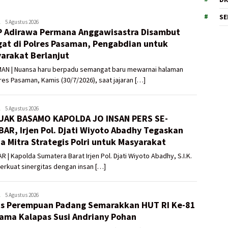
SE
ADMIN
5 Agustus 2026
 Adirawa Permana Anggawisastra Disambut
UTAMA
at di Polres Pasaman, Pengabdian untuk
arakat Berlanjut
AN | Nuansa haru berpadu semangat baru mewarnai halaman
es Pasaman, Kamis (30/7/2026), saat jajaran […]
ADMIN
5 Agustus 2026
AK BASAMO KAPOLDA JO INSAN PERS SE-
UTAMA
AR, Irjen Pol. Djati Wiyoto Abadhy Tegaskan
a Mitra Strategis Polri untuk Masyarakat
 | Kapolda Sumatera Barat Irjen Pol. Djati Wiyoto Abadhy, S.I.K.
rkuat sinergitas dengan insan […]
ADMIN
5 Agustus 2026
s Perempuan Padang Semarakkan HUT RI Ke-81
UTAMA
ama Kalapas Susi Andriany Pohan