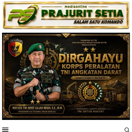
Loncat
ke
konten
Menu