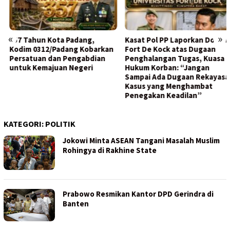
«
»
357 Tahun Kota Padang,
Kasat Pol PP Laporkan Dosen
Kodim 0312/Padang Kobarkan
Fort De Kock atas Dugaan
Persatuan dan Pengabdian
Penghalangan Tugas, Kuasa
untuk Kemajuan Negeri
Hukum Korban: “Jangan
Sampai Ada Dugaan Rekayasa
Kasus yang Menghambat
Penegakan Keadilan”
KATEGORI:
POLITIK
Jokowi Minta ASEAN Tangani Masalah Muslim
Rohingya di Rakhine State
Prabowo Resmikan Kantor DPD Gerindra di
Banten