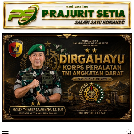
Loncat
ke
konten
Menu