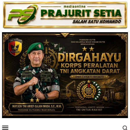
Loncat
ke
konten
Menu