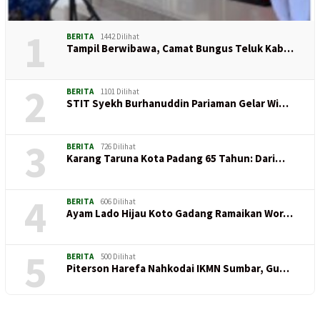
1
BERITA
1442 Dilihat
Tampil Berwibawa, Camat Bungus Teluk Kab…
2
BERITA
1101 Dilihat
STIT Syekh Burhanuddin Pariaman Gelar Wi…
3
BERITA
726 Dilihat
Karang Taruna Kota Padang 65 Tahun: Dari…
4
BERITA
606 Dilihat
Ayam Lado Hijau Koto Gadang Ramaikan Wor…
5
BERITA
500 Dilihat
Piterson Harefa Nahkodai IKMN Sumbar, Gu…