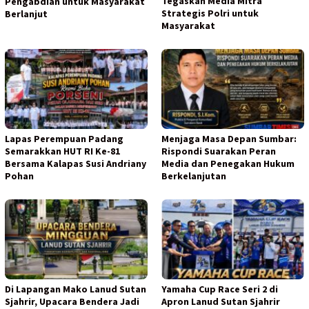
Tegaskan Media Mitra
Pengabdian untuk Masyarakat
Strategis Polri untuk
Berlanjut
Masyarakat
Lapas Perempuan Padang
Menjaga Masa Depan Sumbar:
Semarakkan HUT RI Ke-81
Rispondi Suarakan Peran
Bersama Kalapas Susi Andriany
Media dan Penegakan Hukum
Pohan
Berkelanjutan
Di Lapangan Mako Lanud Sutan
Yamaha Cup Race Seri 2 di
Sjahrir, Upacara Bendera Jadi
Apron Lanud Sutan Sjahrir