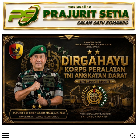
Loncat
ke
konten
Menu