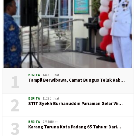
1
BERITA
1443 Dilihat
Tampil Berwibawa, Camat Bungus Teluk Kab…
2
BERITA
1102 Dilihat
STIT Syekh Burhanuddin Pariaman Gelar Wi…
3
BERITA
726 Dilihat
Karang Taruna Kota Padang 65 Tahun: Dari…