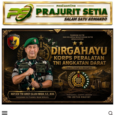
Loncat
ke
konten
Menu