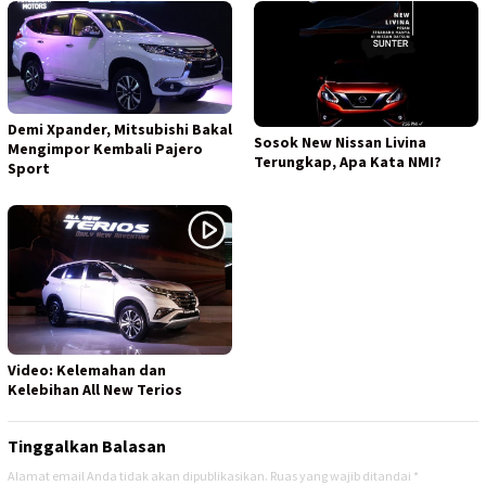
Demi Xpander, Mitsubishi Bakal
Sosok New Nissan Livina
Mengimpor Kembali Pajero
Terungkap, Apa Kata NMI?
Sport
Video: Kelemahan dan
Kelebihan All New Terios
Tinggalkan Balasan
Alamat email Anda tidak akan dipublikasikan.
Ruas yang wajib ditandai
*