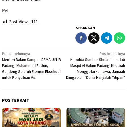
Rel
Post Views:
111
SEBARKAN
Navigasi
Pos sebelumnya
Pos berikutnya
Menteri Dalam Kampus DEMA UIN IB
Kapolda Sumbar Sholat Jumat di
pos
Padang, Muhammad Fathur,
Masjid Al Hakim Padang: Khutbah
Gandeng Seluruh Elemen Eksekutif
Menggetarkan Jiwa, Jamaah
untuk Penyatuan Visi
Diingatkan “Dunia Hanyalah Titipan”
POS TERKAIT