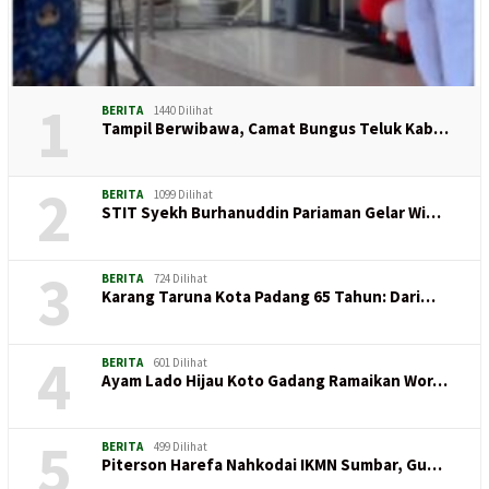
1
BERITA
1440 Dilihat
Tampil Berwibawa, Camat Bungus Teluk Kab…
2
BERITA
1099 Dilihat
STIT Syekh Burhanuddin Pariaman Gelar Wi…
3
BERITA
724 Dilihat
Karang Taruna Kota Padang 65 Tahun: Dari…
4
BERITA
601 Dilihat
Ayam Lado Hijau Koto Gadang Ramaikan Wor…
5
BERITA
499 Dilihat
Piterson Harefa Nahkodai IKMN Sumbar, Gu…