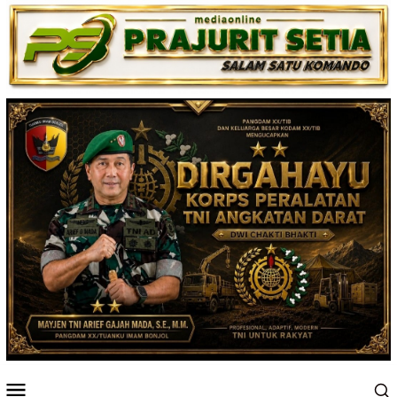
Loncat
ke
konten
Menu