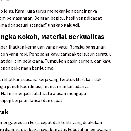
b jelas. Kami juga terus menekankan pentingnya
lam pemasangan. Dengan begitu, hasil yang didapat
lama dan sesuai standar,” ungkap
Pak Adi
.
angka Kokoh, Material Berkualitas
perlihatkan kemajuan yang nyata. Rangka bangunan
eton yang rapi. Penopang kayu tampak tersusun teratur,
 dari tim pelaksana. Tumpukan pasir, semen, dan kayu
hapan pekerjaan berikutnya.
erlihatkan suasana kerja yang teratur. Mereka tidak
 juga penuh koordinasi, mencerminkan adanya
Hal ini menjadi salah satu alasan mengapa
puji berjalan lancar dan cepat.
rak
engapresiasi kerja cepat dan teliti yang dilakukan
ru dianggap sebagai jawaban atas kebutuhan pelayanan