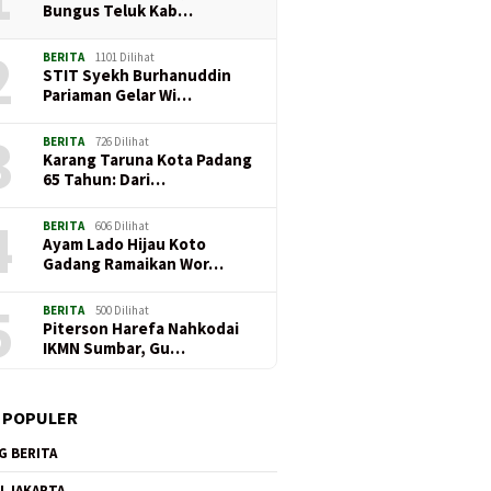
Bungus Teluk Kab…
2
BERITA
1101 Dilihat
STIT Syekh Burhanuddin
Pariaman Gelar Wi…
3
BERITA
726 Dilihat
Karang Taruna Kota Padang
65 Tahun: Dari…
4
BERITA
606 Dilihat
Ayam Lado Hijau Koto
Gadang Ramaikan Wor…
5
BERITA
500 Dilihat
Piterson Harefa Nahkodai
IKMN Sumbar, Gu…
 POPULER
G BERITA
I JAKARTA