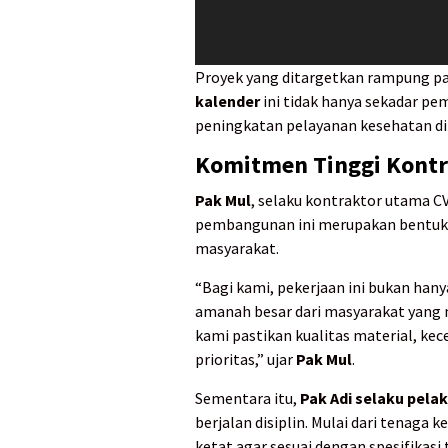
Proyek yang ditargetkan rampung p
kalender
ini tidak hanya sekadar pe
peningkatan pelayanan kesehatan di
Komitmen Tinggi Kontr
Pak Mul
, selaku kontraktor utama C
pembangunan ini merupakan bentuk 
masyarakat.
“Bagi kami, pekerjaan ini bukan han
amanah besar dari masyarakat yang m
kami pastikan kualitas material, kec
prioritas,” ujar
Pak Mul
.
Sementara itu,
Pak Adi selaku pela
berjalan disiplin. Mulai dari tenaga
ketat agar sesuai dengan spesifikasi 