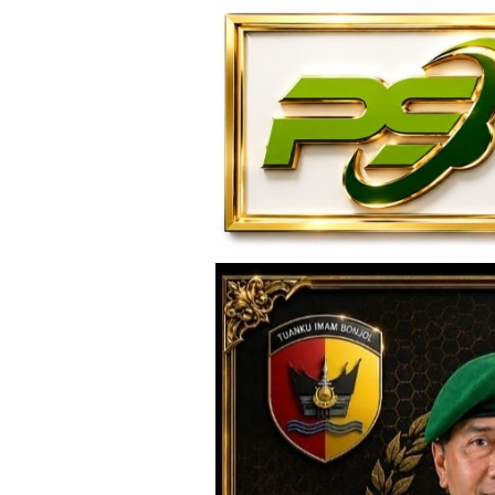
Loncat
ke
konten