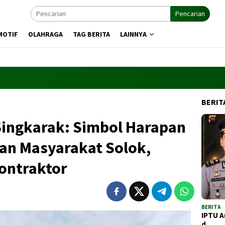
Pencarian
MOTIF
OLAHRAGA
TAG BERITA
LAINNYA
BERIT
ingkarak: Simbol Harapan
tan Masyarakat Solok,
Kontraktor
BERITA
IPTU A
d…