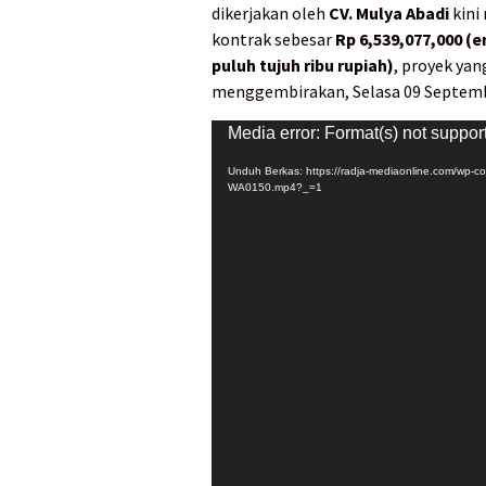
dikerjakan oleh
CV. Mulya Abadi
kini
kontrak sebesar
Rp 6,539,077,000 (e
puluh tujuh ribu rupiah)
, proyek yan
menggembirakan, Selasa 09 Septemb
Pemutar
Media error: Format(s) not suppor
Video
Unduh Berkas: https://radja-mediaonline.com/wp-
WA0150.mp4?_=1