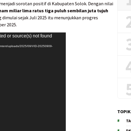
 menjadi sorotan positif di Kabupaten Solok. Dengan nilai
nam miliar lima ratus tiga puluh sembilan juta tujuh
g dimulai sejak Juli 2025 itu menunjukkan progres
er 2025.
ted or source(s) not found
content/uploads/2025/09/VID-20250909-
TOPIK
TA
DK