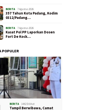
BERITA
7 Agustus 2026
357 Tahun Kota Padang, Kodim
0312/Padang…
BERITA
7 Agustus 2026
Kasat Pol PP Laporkan Dosen
Fort De Kock…
A POPULER
1
BERITA
1442 Dilihat
Tampil Berwibawa, Camat