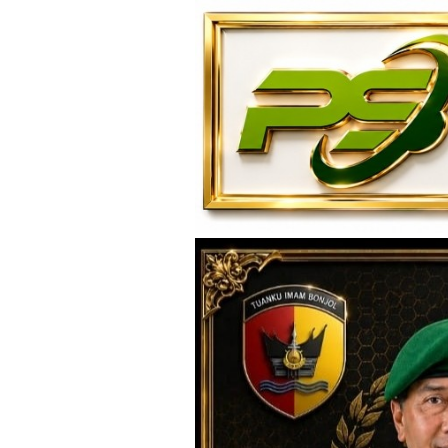
Loncat
ke
konten