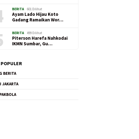
4
BERITA
601 Dilihat
Ayam Lado Hijau Koto
Gadang Ramaikan Wor…
5
BERITA
499 Dilihat
Piterson Harefa Nahkodai
IKMN Sumbar, Gu…
 POPULER
G BERITA
I JAKARTA
PAKBOLA