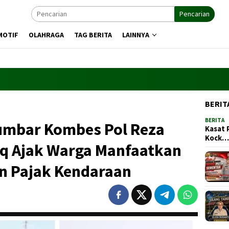
Pencarian
MOTIF
OLAHRAGA
TAG BERITA
LAINNYA
BERIT
BERITA
Sumbar Kombes Pol Reza
Kasat 
Kock
iq Ajak Warga Manfaatkan
on Pajak Kendaraan