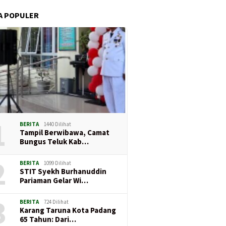
A POPULER
1
BERITA
1440 Dilihat
Tampil Berwibawa, Camat
Bungus Teluk Kab…
2
BERITA
1099 Dilihat
STIT Syekh Burhanuddin
Pariaman Gelar Wi…
3
BERITA
724 Dilihat
Karang Taruna Kota Padang
65 Tahun: Dari…