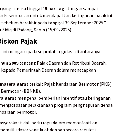
yang tersisa tinggal
15 hari lagi
. Jangan sampai
n kesempatan untuk mendapatkan keringanan pajak ini.
, sebelum berakhir pada tanggal 30 September 2025,”
Sidiq di Padang, Senin (15/09/2025).
iskon Pajak
ini mengacu pada sejumlah regulasi, di antaranya:
hun 2009
tentang Pajak Daerah dan Retribusi Daerah,
 kepada Pemerintah Daerah dalam menetapkan
umatera Barat
terkait Pajak Kendaraan Bermotor (PKB)
n Bermotor (BBNKB).
a Barat
mengenai pemberian insentif atau keringanan
g menjadi dasar pelaksanaan program penghapusan denda
endaraan bermotor.
asyarakat tidak perlu ragu dalam memanfaatkan
miliki dasar yang kuat dan sah secara regulasi.