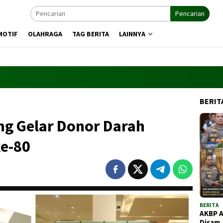
Pencarian
MOTIF
OLAHRAGA
TAG BERITA
LAINNYA
BERIT
g Gelar Donor Darah
e-80
BERITA
AKBP 
Disam