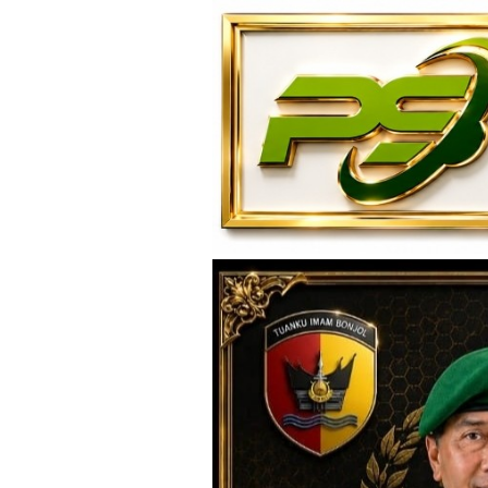
Loncat
ke
konten