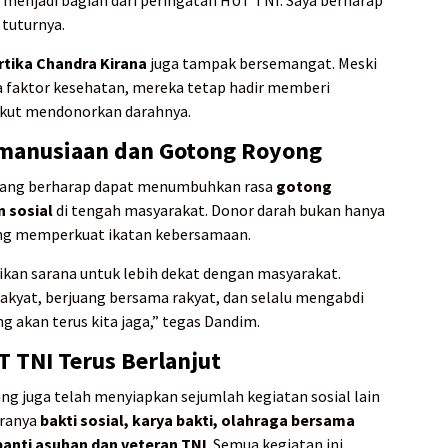
 menjadi bagian dari peringatan HUT TNI. Saya berharap
 tuturnya.
rtika Chandra Kirana
juga tampak bersemangat. Meski
a faktor kesehatan, mereka tetap hadir memberi
ikut mendonorkan darahnya.
anusiaan dan Gotong Royong
Padang berharap dapat menumbuhkan rasa
gotong
n sosial
di tengah masyarakat. Donor darah bukan hanya
ang memperkuat ikatan kebersamaan.
an sarana untuk lebih dekat dengan masyarakat.
rakyat, berjuang bersama rakyat, dan selalu mengabdi
g akan terus kita jaga,” tegas Dandim.
 TNI Terus Berlanjut
ng juga telah menyiapkan sejumlah kegiatan sosial lain
aranya
bakti sosial, karya bakti, olahraga bersama
anti asuhan dan veteran TNI
. Semua kegiatan ini