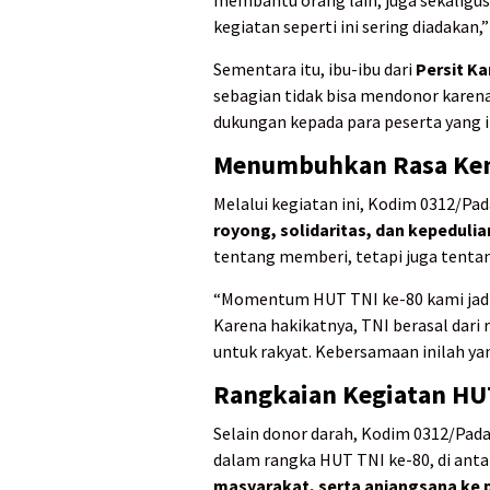
membantu orang lain, juga sekaligus
kegiatan seperti ini sering diadakan,”
Sementara itu, ibu-ibu dari
Persit Ka
sebagian tidak bisa mendonor karen
dukungan kepada para peserta yang 
Menumbuhkan Rasa Kem
Melalui kegiatan ini, Kodim 0312/
royong, solidaritas, dan kepedulia
tentang memberi, tetapi juga tent
“Momentum HUT TNI ke-80 kami jadik
Karena hakikatnya, TNI berasal dari 
untuk rakyat. Kebersamaan inilah yan
Rangkaian Kegiatan HUT
Selain donor darah, Kodim 0312/Pada
dalam rangka HUT TNI ke-80, di ant
masyarakat, serta anjangsana ke p