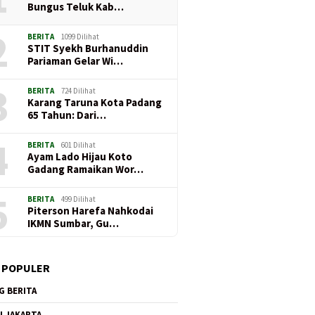
Bungus Teluk Kab…
2
BERITA
1099 Dilihat
STIT Syekh Burhanuddin
Pariaman Gelar Wi…
3
BERITA
724 Dilihat
Karang Taruna Kota Padang
65 Tahun: Dari…
4
BERITA
601 Dilihat
Ayam Lado Hijau Koto
Gadang Ramaikan Wor…
5
BERITA
499 Dilihat
Piterson Harefa Nahkodai
IKMN Sumbar, Gu…
 POPULER
G BERITA
I JAKARTA