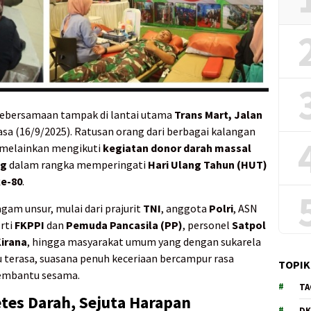
ebersamaan tampak di lantai utama
Trans Mart, Jalan
lasa (16/9/2025). Ratusan orang dari berbagai kalangan
 melainkan mengikuti
kegiatan donor darah massal
ng
dalam rangka memperingati
Hari Ulang Tahun (HUT)
ke-80
.
gam unsur, mulai dari prajurit
TNI
, anggota
Polri
, ASN
rti
FKPPI
dan
Pemuda Pancasila (PP)
, personel
Satpol
Kirana
, hingga masyarakat umum yang dengan sukarela
u terasa, suasana penuh keceriaan bercampur rasa
TOPIK
membantu sesama.
TA
es Darah, Sejuta Harapan
DK