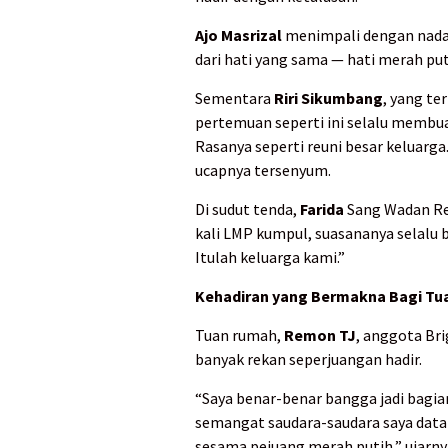
Ajo Masrizal
menimpali dengan nada te
dari hati yang sama — hati merah put
Sementara
Riri Sikumbang
, yang te
pertemuan seperti ini selalu membua
Rasanya seperti reuni besar keluarga
ucapnya tersenyum.
Di sudut tenda,
Farida
Sang Wadan Re
kali LMP kumpul, suasananya selalu 
Itulah keluarga kami.”
Kehadiran yang Bermakna Bagi T
Tuan rumah,
Remon TJ
, anggota Br
banyak rekan seperjuangan hadir.
“Saya benar-benar bangga jadi bagia
semangat saudara-saudara saya datang
sesama pejuang merah putih,” ujarny