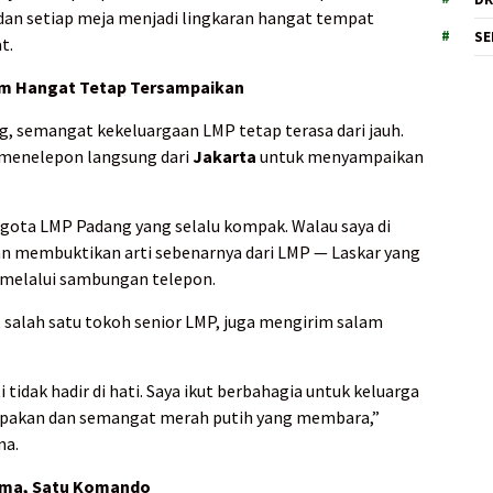
 dan setiap meja menjadi lingkaran hangat tempat
SE
t.
lam Hangat Tetap Tersampaikan
ng, semangat kekeluargaan LMP tetap terasa dari jauh.
 menelepon langsung dari
Jakarta
untuk menyampaikan
ota LMP Padang yang selalu kompak. Walau saya di
lian membuktikan arti sebenarnya dari LMP — Laskar yang
melalui sambungan telepon.
, salah satu tokoh senior LMP, juga mengirim salam
i tidak hadir di hati. Saya ikut berbahagia untuk keluarga
mpakan dan semangat merah putih yang membara,”
na.
Sama, Satu Komando