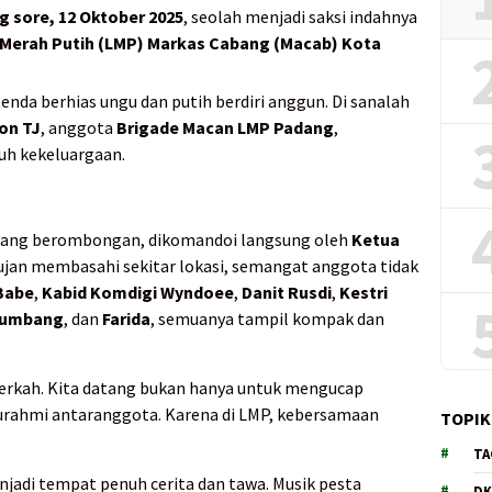
 sore, 12 Oktober 2025
, seolah menjadi saksi indahnya
 Merah Putih (LMP) Markas Cabang (Macab) Kota
tenda berhias ungu dan putih berdiri anggun. Di sanalah
on TJ
, anggota
Brigade Macan LMP Padang
,
uh kekeluargaan.
ang berombongan, dikomandoi langsung oleh
Ketua
 hujan membasahi sekitar lokasi, semangat anggota tidak
Babe
,
Kabid Komdigi Wyndoee
,
Danit Rusdi
,
Kestri
ikumbang
, dan
Farida
, semuanya tampil kompak dan
erkah. Kita datang bukan hanya untuk mengucap
aturahmi antaranggota. Karena di LMP, kebersamaan
TOPIK
TA
jadi tempat penuh cerita dan tawa. Musik pesta
DK