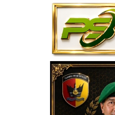
Loncat
ke
konten