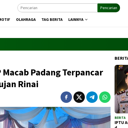
Pencarian
MOTIF
OLAHRAGA
TAG BERITA
LAINNYA
BERIT
 Macab Padang Terpancar
ujan Rinai
BERITA
IPTU A
d…