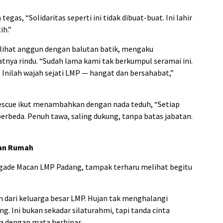
gas, “Solidaritas seperti ini tidak dibuat-buat. Ini lahir
ih.”
rlihat anggun dengan balutan batik, mengaku
tnya rindu. “Sudah lama kami tak berkumpul seramai ini.
. Inilah wajah sejati LMP — hangat dan bersahabat,”
scue ikut menambahkan dengan nada teduh, “Setiap
berbeda. Penuh tawa, saling dukung, tanpa batas jabatan.
uan Rumah
igade Macan LMP Padang, tampak terharu melihat begitu
n dari keluarga besar LMP. Hujan tak menghalangi
. Ini bukan sekadar silaturahmi, tapi tanda cinta
a dengan mata berbinar.