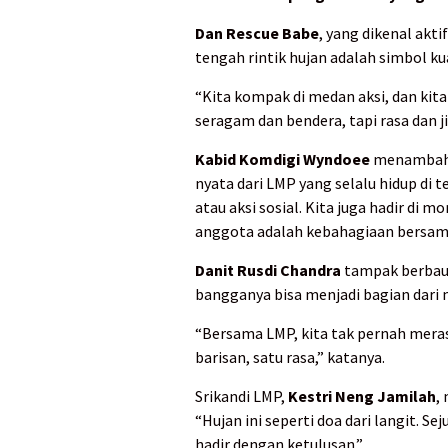
Dan Rescue Babe
, yang dikenal akt
tengah rintik hujan adalah simbol k
“Kita kompak di medan aksi, dan kit
seragam dan bendera, tapi rasa dan j
Kabid Komdigi Wyndoee
menambahka
nyata dari LMP yang selalu hidup di
atau aksi sosial. Kita juga hadir di
anggota adalah kebahagiaan bersama
Danit Rusdi Chandra
tampak berbaur
bangganya bisa menjadi bagian dari
“Bersama LMP, kita tak pernah merasa
barisan, satu rasa,” katanya.
Srikandi LMP,
Kestri Neng Jamilah
,
“Hujan ini seperti doa dari langit. S
hadir dengan ketulusan.”