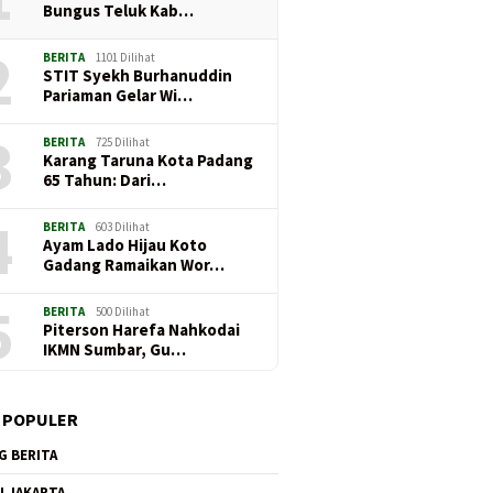
Bungus Teluk Kab…
2
BERITA
1101 Dilihat
STIT Syekh Burhanuddin
Pariaman Gelar Wi…
3
BERITA
725 Dilihat
Karang Taruna Kota Padang
65 Tahun: Dari…
4
BERITA
603 Dilihat
Ayam Lado Hijau Koto
Gadang Ramaikan Wor…
5
BERITA
500 Dilihat
Piterson Harefa Nahkodai
IKMN Sumbar, Gu…
 POPULER
G BERITA
I JAKARTA