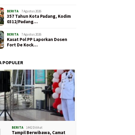
BERITA
7 Agustus 2026
357 Tahun Kota Padang, Kodim
0312/Padang…
BERITA
7 Agustus 2026
Kasat Pol PP Laporkan Dosen
Fort De Kock…
A POPULER
1
BERITA
1442 Dilihat
Tampil Berwibawa, Camat