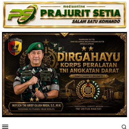
Loncat
ke
konten
Menu