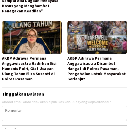
Sampai Ada Dugaan Rekayasa
Kasus yang Menghambat
Penegakan Keadilan”
AKBP Adirawa Permana
AKBP Adirawa Permana
Anggawisastra Hadirkan Sisi
Anggawisastra Disambut
Humanis Polri, Giat Ucapan
Hangat di Polres Pasaman,
Ulang Tahun Eliza Susanti di
Pengabdian untuk Masyarakat
Polres Pasaman
Berlanjut
Tinggalkan Balasan
Alamat email Anda tidak akan dipublikasikan.
Ruas yang wajib ditandai
*