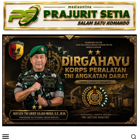
Loncat
ke
konten
Menu