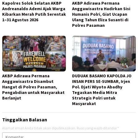
Kapolres Solok Selatan AKBP
AKBP Adirawa Permana
Andreanaldo Ademi Ajak Warga
Anggawisastra Hadirkan Sisi
Kibarkan Merah Putih Serentak
Humanis Polri, Giat Ucapan
1–31 Agustus 2026
Ulang Tahun Eliza Susanti di
Polres Pasaman
AKBP Adirawa Permana
DUDUAK BASAMO KAPOLDA JO
Anggawisastra Disambut
INSAN PERS SE-SUMBAR, Irjen
Hangat di Polres Pasaman,
Pol. Djati Wiyoto Abadhy
Pengabdian untuk Masyarakat
Tegaskan Media Mitra
Berlanjut
Strategis Polri untuk
Masyarakat
Tinggalkan Balasan
Alamat email Anda tidak akan dipublikasikan.
Ruas yang wajib ditandai
*