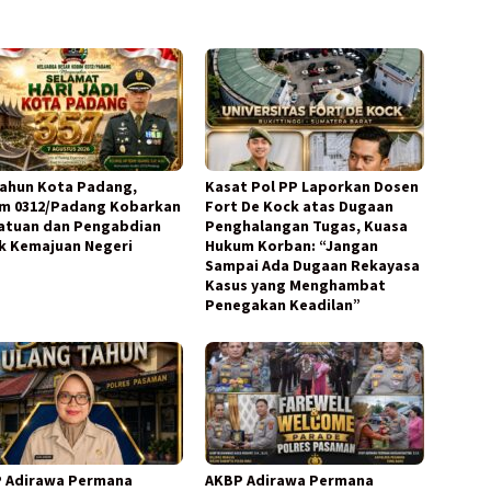
Tahun Kota Padang,
Kasat Pol PP Laporkan Dosen
m 0312/Padang Kobarkan
Fort De Kock atas Dugaan
atuan dan Pengabdian
Penghalangan Tugas, Kuasa
k Kemajuan Negeri
Hukum Korban: “Jangan
Sampai Ada Dugaan Rekayasa
Kasus yang Menghambat
Penegakan Keadilan”
 Adirawa Permana
AKBP Adirawa Permana