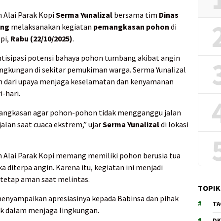
 Alai Parak Kopi
Serma Yunalizal
bersama tim
Dinas
ang
melaksanakan kegiatan
pemangkasan pohon
di
pi,
Rabu (22/10/2025)
.
ntisipasi potensi bahaya pohon tumbang akibat angin
ingkungan di sekitar pemukiman warga. Serma Yunalizal
an dari upaya menjaga keselamatan dan kenyamanan
-hari.
ngkasan agar pohon-pohon tidak mengganggu jalan
lan saat cuaca ekstrem,” ujar
Serma Yunalizal
di lokasi
ah Alai Parak Kopi memang memiliki pohon berusia tua
a diterpa angin. Karena itu, kegiatan ini menjadi
 tetap aman saat melintas.
TOPIK
enyampaikan apresiasinya kepada Babinsa dan pihak
TA
aik dalam menjaga lingkungan.
DK