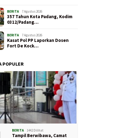
BERITA
7 Agustus 2026
357 Tahun Kota Padang, Kodim
0312/Padang…
BERITA
7 Agustus 2026
Kasat Pol PP Laporkan Dosen
Fort De Kock…
A POPULER
1
BERITA
1442 Dilihat
Tampil Berwibawa, Camat