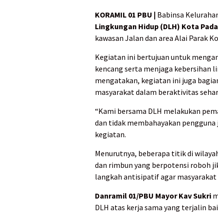
KORAMIL 01 PBU |
Babinsa Kelurahan
Lingkungan Hidup (DLH) Kota Pad
kawasan Jalan dan area Alai Parak Ko
Kegiatan ini bertujuan untuk menga
kencang serta menjaga kebersihan l
mengatakan, kegiatan ini juga bagi
masyarakat dalam beraktivitas sehari
“Kami bersama DLH melakukan pema
dan tidak membahayakan pengguna ja
kegiatan.
Menurutnya, beberapa titik di wilay
dan rimbun yang berpotensi roboh jik
langkah antisipatif agar masyarakat
Danramil 01/PBU Mayor Kav Sukri
m
DLH atas kerja sama yang terjalin b