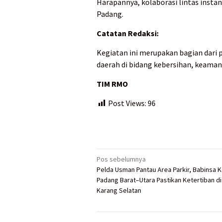
Harapannya, kolaborasi lintas instan
Padang.
Catatan Redaksi:
Kegiatan ini merupakan bagian dari
daerah di bidang kebersihan, keaman
TIM RMO
Post Views:
96
Navigasi
Pos sebelumnya
Pelda Usman Pantau Area Parkir, Babinsa K
pos
Padang Barat–Utara Pastikan Ketertiban di
Karang Selatan