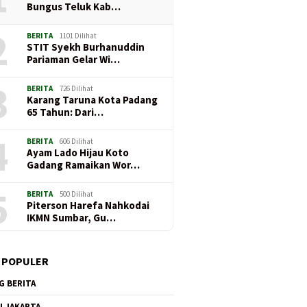
Bungus Teluk Kab…
2
BERITA
1101 Dilihat
STIT Syekh Burhanuddin
Pariaman Gelar Wi…
3
BERITA
726 Dilihat
Karang Taruna Kota Padang
65 Tahun: Dari…
4
BERITA
606 Dilihat
Ayam Lado Hijau Koto
Gadang Ramaikan Wor…
5
BERITA
500 Dilihat
Piterson Harefa Nahkodai
IKMN Sumbar, Gu…
 POPULER
G BERITA
I JAKARTA