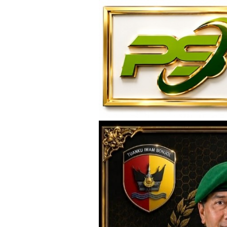
Loncat
ke
konten