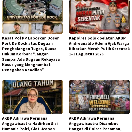
Kasat Pol PP Laporkan Dosen
Kapolres Solok Selatan AKBP
Fort De Kock atas Dugaan
Andreanaldo Ademi Ajak Warga
Penghalangan Tugas, Kuasa
Kibarkan Merah Putih Serentak
Hukum Korban: “Jangan
1–31 Agustus 2026
Sampai Ada Dugaan Rekayasa
Kasus yang Menghambat
Penegakan Keadilan”
AKBP Adirawa Permana
AKBP Adirawa Permana
Anggawisastra Hadirkan Sisi
Anggawisastra Disambut
Humanis Polri, Giat Ucapan
Hangat di Polres Pasaman,