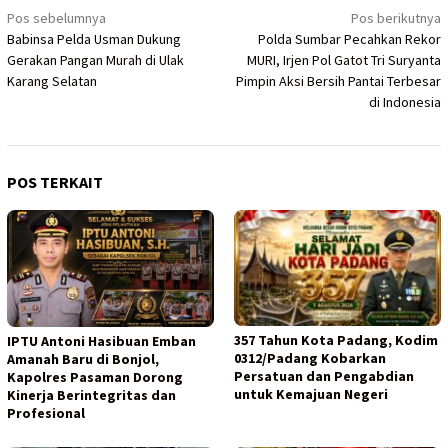
Navigasi
Pos sebelumnya
Pos berikutnya
Babinsa Pelda Usman Dukung
Polda Sumbar Pecahkan Rekor
pos
Gerakan Pangan Murah di Ulak
MURI, Irjen Pol Gatot Tri Suryanta
Karang Selatan
Pimpin Aksi Bersih Pantai Terbesar
di Indonesia
POS TERKAIT
357 Tahun Kota Padang, Kodim
IPTU Antoni Hasibuan Emban
0312/Padang Kobarkan
Amanah Baru di Bonjol,
Persatuan dan Pengabdian
Kapolres Pasaman Dorong
untuk Kemajuan Negeri
Kinerja Berintegritas dan
Profesional