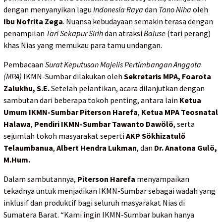
dengan menyanyikan lagu
Indonesia Raya
dan
Tano Niha
oleh
Ibu Nofrita Zega
. Nuansa kebudayaan semakin terasa dengan
penampilan
Tari Sekapur Sirih
dan atraksi
Baluse
(tari perang)
khas Nias yang memukau para tamu undangan.
Pembacaan
Surat Keputusan Majelis Pertimbangan Anggota
(MPA)
IKMN-Sumbar dilakukan oleh
Sekretaris MPA, Foarota
Zalukhu, S.E.
Setelah pelantikan, acara dilanjutkan dengan
sambutan dari beberapa tokoh penting, antara lain
Ketua
Umum IKMN-Sumbar Piterson Harefa
,
Ketua MPA Teosnatal
Halawa
,
Pendiri IKMN-Sumbar Tawanto Dawölö
, serta
sejumlah tokoh masyarakat seperti
AKP Sökhizatulő
Telaumbanua
,
Albert Hendra Lukman
, dan
Dr. Anatona Gulö,
M.Hum.
Dalam sambutannya,
Piterson Harefa
menyampaikan
tekadnya untuk menjadikan IKMN-Sumbar sebagai wadah yang
inklusif dan produktif bagi seluruh masyarakat Nias di
Sumatera Barat. “Kami ingin IKMN-Sumbar bukan hanya