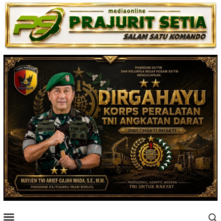
Loncat
ke
konten
Menu