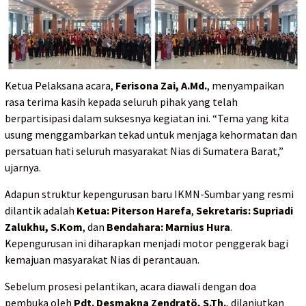
Ketua Pelaksana acara,
Ferisona Zai, A.Md.
, menyampaikan
rasa terima kasih kepada seluruh pihak yang telah
berpartisipasi dalam suksesnya kegiatan ini. “Tema yang kita
usung menggambarkan tekad untuk menjaga kehormatan dan
persatuan hati seluruh masyarakat Nias di Sumatera Barat,”
ujarnya.
Adapun struktur kepengurusan baru IKMN-Sumbar yang resmi
dilantik adalah
Ketua: Piterson Harefa
,
Sekretaris: Supriadi
Zalukhu, S.Kom
, dan
Bendahara: Marnius Hura
.
Kepengurusan ini diharapkan menjadi motor penggerak bagi
kemajuan masyarakat Nias di perantauan.
Sebelum prosesi pelantikan, acara diawali dengan doa
pembuka oleh
Pdt. Desmakna Zendratö, S.Th.
, dilanjutkan