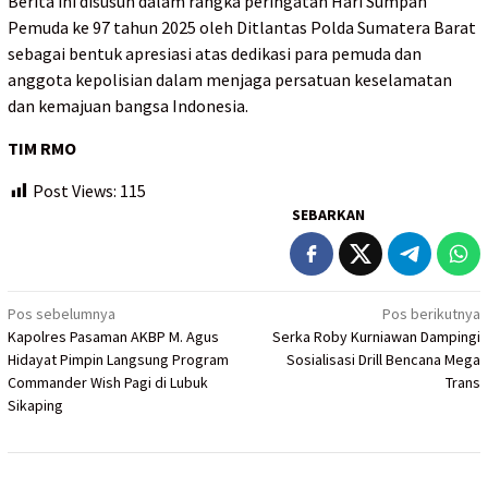
Berita ini disusun dalam rangka peringatan Hari Sumpah
Pemuda ke 97 tahun 2025 oleh Ditlantas Polda Sumatera Barat
sebagai bentuk apresiasi atas dedikasi para pemuda dan
anggota kepolisian dalam menjaga persatuan keselamatan
dan kemajuan bangsa Indonesia.
TIM RMO
Post Views:
115
SEBARKAN
Navigasi
Pos sebelumnya
Pos berikutnya
Kapolres Pasaman AKBP M. Agus
Serka Roby Kurniawan Dampingi
pos
Hidayat Pimpin Langsung Program
Sosialisasi Drill Bencana Mega
Commander Wish Pagi di Lubuk
Trans
Sikaping