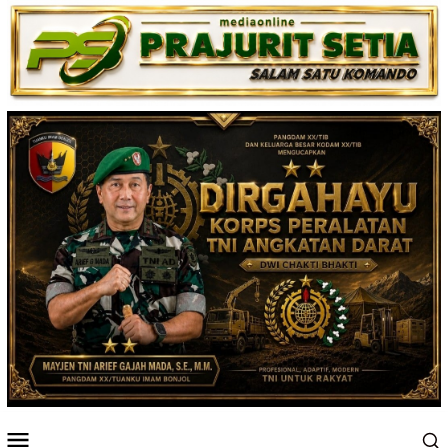
Loncat
ke
konten
Menu