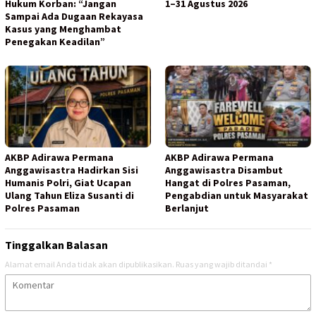
Hukum Korban: “Jangan
1–31 Agustus 2026
Sampai Ada Dugaan Rekayasa
Kasus yang Menghambat
Penegakan Keadilan”
AKBP Adirawa Permana
AKBP Adirawa Permana
Anggawisastra Hadirkan Sisi
Anggawisastra Disambut
Humanis Polri, Giat Ucapan
Hangat di Polres Pasaman,
Ulang Tahun Eliza Susanti di
Pengabdian untuk Masyarakat
Polres Pasaman
Berlanjut
Tinggalkan Balasan
Alamat email Anda tidak akan dipublikasikan.
Ruas yang wajib ditandai
*