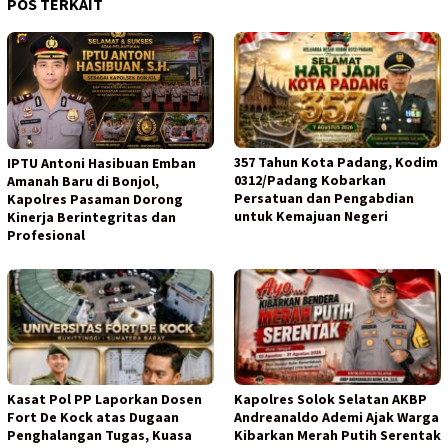
POS TERKAIT
357 Tahun Kota Padang, Kodim
IPTU Antoni Hasibuan Emban
0312/Padang Kobarkan
Amanah Baru di Bonjol,
Persatuan dan Pengabdian
Kapolres Pasaman Dorong
untuk Kemajuan Negeri
Kinerja Berintegritas dan
Profesional
Kasat Pol PP Laporkan Dosen
Kapolres Solok Selatan AKBP
Fort De Kock atas Dugaan
Andreanaldo Ademi Ajak Warga
Penghalangan Tugas, Kuasa
Kibarkan Merah Putih Serentak