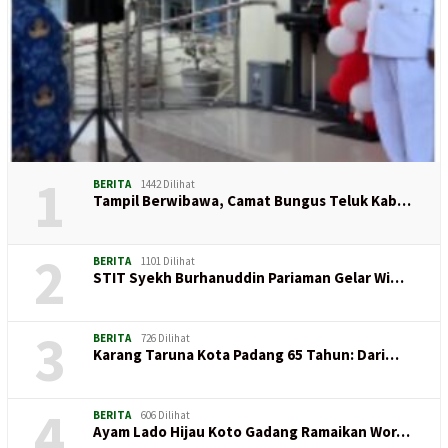
1
BERITA
1442 Dilihat
Tampil Berwibawa, Camat Bungus Teluk Kab…
2
BERITA
1101 Dilihat
STIT Syekh Burhanuddin Pariaman Gelar Wi…
3
BERITA
726 Dilihat
Karang Taruna Kota Padang 65 Tahun: Dari…
4
BERITA
606 Dilihat
Ayam Lado Hijau Koto Gadang Ramaikan Wor…