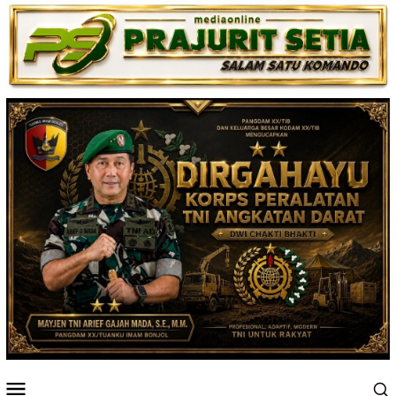
Loncat
ke
konten
Menu