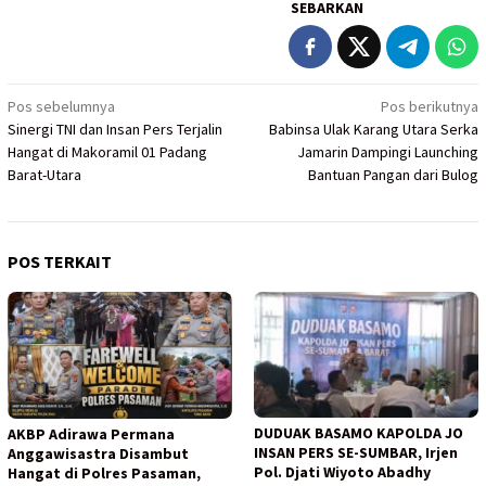
SEBARKAN
Navigasi
Pos sebelumnya
Pos berikutnya
Sinergi TNI dan Insan Pers Terjalin
Babinsa Ulak Karang Utara Serka
pos
Hangat di Makoramil 01 Padang
Jamarin Dampingi Launching
Barat-Utara
Bantuan Pangan dari Bulog
POS TERKAIT
DUDUAK BASAMO KAPOLDA JO
AKBP Adirawa Permana
INSAN PERS SE-SUMBAR, Irjen
Anggawisastra Disambut
Pol. Djati Wiyoto Abadhy
Hangat di Polres Pasaman,