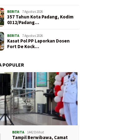
BERITA
7 Agustus 2026
357 Tahun Kota Padang, Kodim
0312/Padang…
BERITA
7 Agustus 2026
Kasat Pol PP Laporkan Dosen
Fort De Kock…
A POPULER
1
BERITA
1442 Dilihat
Tampil Berwibawa, Camat