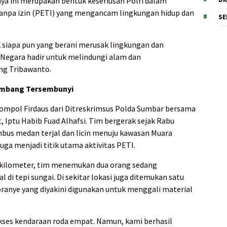
a ini merupakan bentuk keseriusan Polri dalam
pa izin (PETI) yang mengancam lingkungan hidup dan
SE
 siapa pun yang berani merusak lingkungan dan
 Negara hadir untuk melindungi alam dan
ng Tribawanto.
Tambang Tersembunyi
Kompol Firdaus dari Ditreskrimsus Polda Sumbar bersama
 Iptu Habib Fuad Alhafsi. Tim bergerak sejak Rabu
mbus medan terjal dan licin menuju kawasan Muara
duga menjadi titik utama aktivitas PETI.
n kilometer, tim menemukan dua orang sedang
 di tepi sungai. Di sekitar lokasi juga ditemukan satu
oranye yang diyakini digunakan untuk menggali material
diakses kendaraan roda empat. Namun, kami berhasil