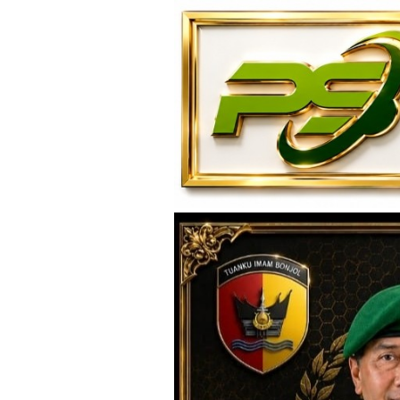
Loncat
ke
konten