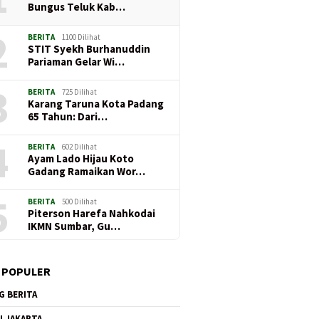
Bungus Teluk Kab…
2
BERITA
1100 Dilihat
STIT Syekh Burhanuddin
Pariaman Gelar Wi…
3
BERITA
725 Dilihat
Karang Taruna Kota Padang
65 Tahun: Dari…
4
BERITA
602 Dilihat
Ayam Lado Hijau Koto
Gadang Ramaikan Wor…
5
BERITA
500 Dilihat
Piterson Harefa Nahkodai
IKMN Sumbar, Gu…
 POPULER
G BERITA
I JAKARTA