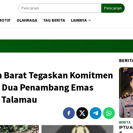
Pencarian
MOTIF
OLAHRAGA
TAG BERITA
LAINNYA
BERIT
n Barat Tegaskan Komitmen
 Dua Penambang Emas
i Talamau
BERITA
IPTU A
d…