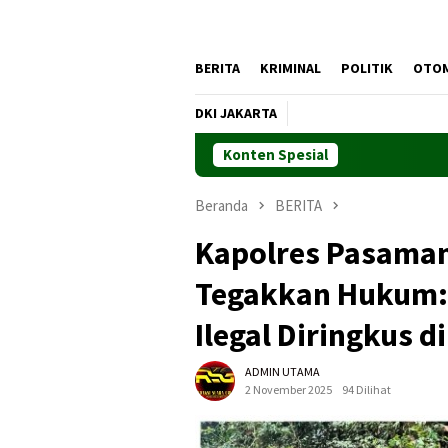
BERITA
KRIMINAL
POLITIK
OTO
DKI JAKARTA
Konten Spesial
Beranda
BERITA
Kapolres Pasama
Tegakkan Hukum:
Ilegal Diringkus d
ADMIN UTAMA
2 November 2025
94 Dilihat