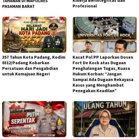
Kinerja Berintegritas dan
TAHANAN DI MAPOLRES
Profesional
PASAMAN BARAT
357 Tahun Kota Padang, Kodim
Kasat Pol PP Laporkan Dosen
0312/Padang Kobarkan
Fort De Kock atas Dugaan
Persatuan dan Pengabdian
Penghalangan Tugas, Kuasa
untuk Kemajuan Negeri
Hukum Korban: “Jangan
Sampai Ada Dugaan Rekayasa
Kasus yang Menghambat
Penegakan Keadilan”