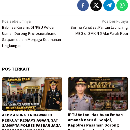
Navigasi
Pos sebelumnya
Pos berikutnya
Babinsa Koramil 01/PBU Pelda
Serma Yunalizal Pantau Launching
pos
Usman Dorong Profesionalisme
MBG di SMK N 5 Alai Parak Kopi
Satpam dalam Menjaga Keamanan
Lingkungan
POS TERKAIT
IPTU Antoni Hasibuan Emban
AKBP AGUNG TRIBAWANTO
Amanah Baru di Bonjol,
PERKUAT KESIAPSIAGAAN, SAT
Kapolres Pasaman Dorong
SAMAPTA POLRES PASBAR JAGA