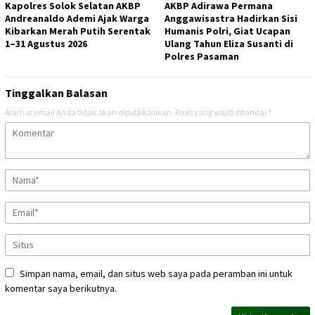
Kapolres Solok Selatan AKBP
AKBP Adirawa Permana
Andreanaldo Ademi Ajak Warga
Anggawisastra Hadirkan Sisi
Kibarkan Merah Putih Serentak
Humanis Polri, Giat Ucapan
1–31 Agustus 2026
Ulang Tahun Eliza Susanti di
Polres Pasaman
Tinggalkan Balasan
Alamat email Anda tidak akan dipublikasikan.
Ruas yang wajib ditandai
*
Simpan nama, email, dan situs web saya pada peramban ini untuk
komentar saya berikutnya.