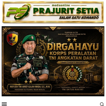
Loncat
ke
konten
Menu