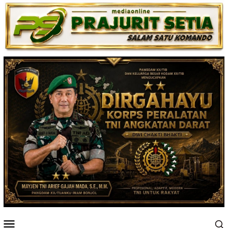
Loncat
ke
konten
Menu