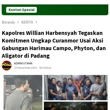
Mobile
Konten Spesial
Beranda
BERITA
Kapolres Willian Harbensyah Tegaskan
Komitmen Ungkap Curanmor Usai Aksi
Gabungan Harimau Campo, Phyton, dan
Aligator di Padang
ADMIN UTAMA
17 November 2025
82 Dilihat