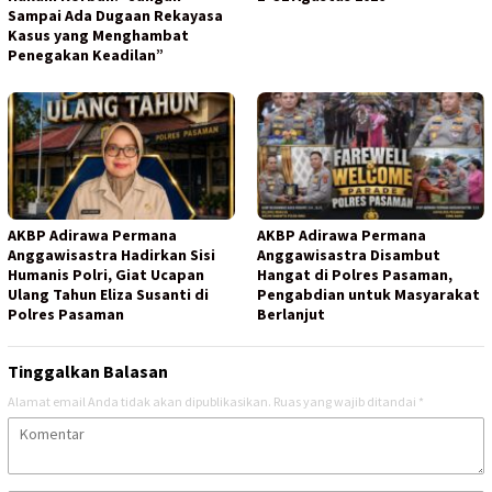
Sampai Ada Dugaan Rekayasa
Kasus yang Menghambat
Penegakan Keadilan”
AKBP Adirawa Permana
AKBP Adirawa Permana
Anggawisastra Hadirkan Sisi
Anggawisastra Disambut
Humanis Polri, Giat Ucapan
Hangat di Polres Pasaman,
Ulang Tahun Eliza Susanti di
Pengabdian untuk Masyarakat
Polres Pasaman
Berlanjut
Tinggalkan Balasan
Alamat email Anda tidak akan dipublikasikan.
Ruas yang wajib ditandai
*