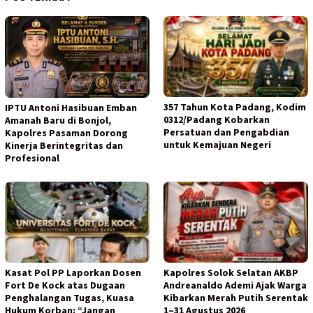
357 Tahun Kota Padang, Kodim
IPTU Antoni Hasibuan Emban
0312/Padang Kobarkan
Amanah Baru di Bonjol,
Persatuan dan Pengabdian
Kapolres Pasaman Dorong
untuk Kemajuan Negeri
Kinerja Berintegritas dan
Profesional
Kasat Pol PP Laporkan Dosen
Kapolres Solok Selatan AKBP
Fort De Kock atas Dugaan
Andreanaldo Ademi Ajak Warga
Penghalangan Tugas, Kuasa
Kibarkan Merah Putih Serentak
Hukum Korban: “Jangan
1–31 Agustus 2026