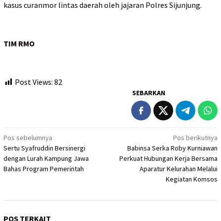
kasus curanmor lintas daerah oleh jajaran Polres Sijunjung.
TIM RMO
Post Views:
82
SEBARKAN
Navigasi
Pos sebelumnya
Pos berikutnya
Sertu Syafruddin Bersinergi
Babinsa Serka Roby Kurniawan
pos
dengan Lurah Kampung Jawa
Perkuat Hubungan Kerja Bersama
Bahas Program Pemerintah
Aparatur Kelurahan Melalui
Kegiatan Komsos
POS TERKAIT