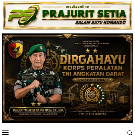
Loncat
ke
konten
Menu