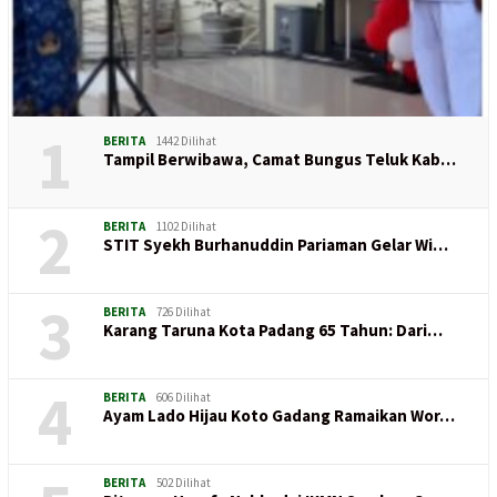
1
BERITA
1442 Dilihat
Tampil Berwibawa, Camat Bungus Teluk Kab…
2
BERITA
1102 Dilihat
STIT Syekh Burhanuddin Pariaman Gelar Wi…
3
BERITA
726 Dilihat
Karang Taruna Kota Padang 65 Tahun: Dari…
4
BERITA
606 Dilihat
Ayam Lado Hijau Koto Gadang Ramaikan Wor…
BERITA
502 Dilihat