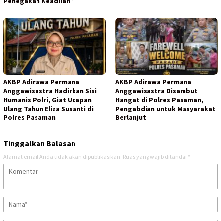
Penegakan Keadilan”
AKBP Adirawa Permana
AKBP Adirawa Permana
Anggawisastra Hadirkan Sisi
Anggawisastra Disambut
Humanis Polri, Giat Ucapan
Hangat di Polres Pasaman,
Ulang Tahun Eliza Susanti di
Pengabdian untuk Masyarakat
Polres Pasaman
Berlanjut
Tinggalkan Balasan
Alamat email Anda tidak akan dipublikasikan.
Ruas yang wajib ditandai
*