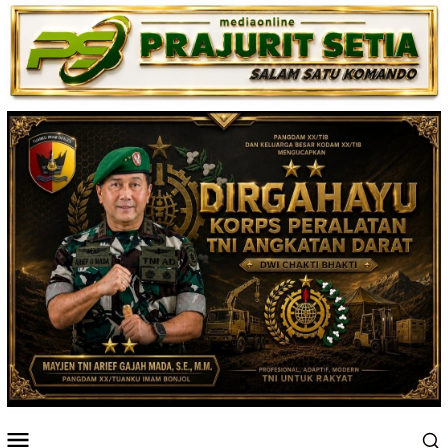
Loncat
ke
konten
Menu