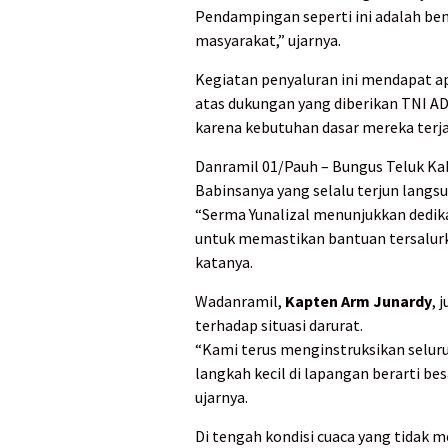
Pendampingan seperti ini adalah b
masyarakat,” ujarnya.
Kegiatan penyaluran ini mendapat a
atas dukungan yang diberikan TNI A
karena kebutuhan dasar mereka terj
Danramil 01/Pauh – Bungus Teluk K
Babinsanya yang selalu terjun lang
“Serma Yunalizal menunjukkan dedika
untuk memastikan bantuan tersalurk
katanya.
Wadanramil,
Kapten Arm Junardy
, 
terhadap situasi darurat.
“Kami terus menginstruksikan selur
langkah kecil di lapangan berarti be
ujarnya.
Di tengah kondisi cuaca yang tidak