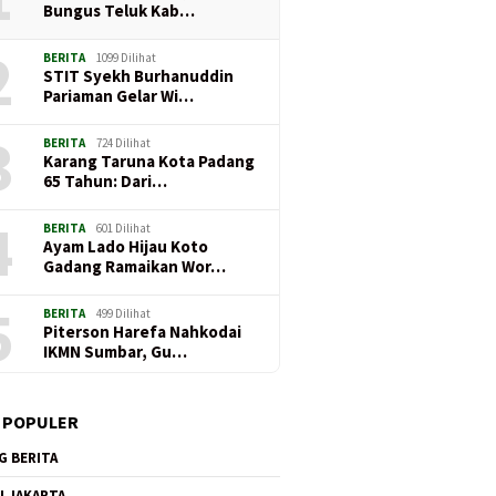
Bungus Teluk Kab…
2
BERITA
1099 Dilihat
STIT Syekh Burhanuddin
Pariaman Gelar Wi…
3
BERITA
724 Dilihat
Karang Taruna Kota Padang
65 Tahun: Dari…
4
BERITA
601 Dilihat
Ayam Lado Hijau Koto
Gadang Ramaikan Wor…
5
BERITA
499 Dilihat
Piterson Harefa Nahkodai
IKMN Sumbar, Gu…
 POPULER
G BERITA
I JAKARTA