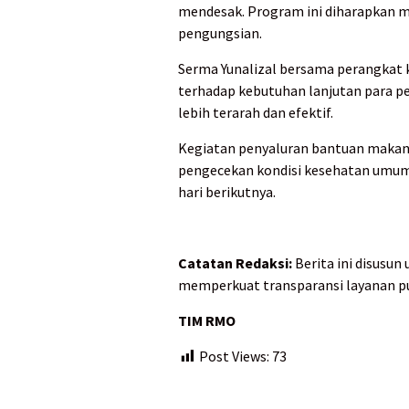
mendesak. Program ini diharapkan 
pengungsian.
Serma Yunalizal bersama perangkat
terhadap kebutuhan lanjutan para pe
lebih terarah dan efektif.
Kegiatan penyaluran bantuan makanan
pengecekan kondisi kesehatan umum 
hari berikutnya.
Catatan Redaksi:
Berita ini disusu
memperkuat transparansi layanan pu
TIM RMO
Post Views:
73