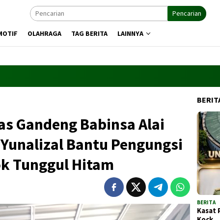
Pencarian
MOTIF
OLAHRAGA
TAG BERITA
LAINNYA
BERIT
as Gandeng Babinsa Alai
Yunalizal Bantu Pengungsi
ok Tunggul Hitam
BERITA
Kasat 
Kock