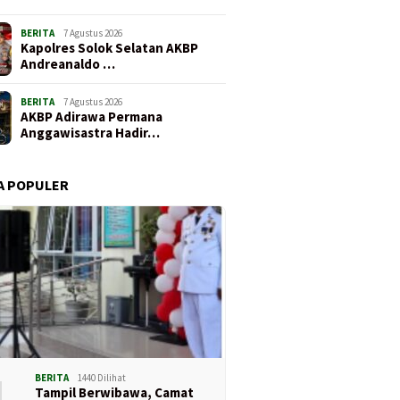
BERITA
7 Agustus 2026
Kapolres Solok Selatan AKBP
Andreanaldo …
BERITA
7 Agustus 2026
AKBP Adirawa Permana
Anggawisastra Hadir…
A POPULER
1
BERITA
1440 Dilihat
Tampil Berwibawa, Camat