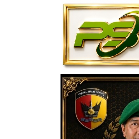
Loncat
ke
konten