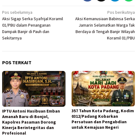
Navigasi
Pos sebelumnya
Pos berikutnya
Aksi Sigap Serka Syafrijal Koramil
Aksi Kemanusiaan Babinsa Serka
pos
01/PBU dalam Penanganan
Jamarin Selamatkan Warga Tak
Dampak Banjir di Pauh dan
Berdaya di Tengah Banjir Wilayah
Sekitarnya
Koramil 01/PBU
POS TERKAIT
357 Tahun Kota Padang, Kodim
IPTU Antoni Hasibuan Emban
0312/Padang Kobarkan
Amanah Baru di Bonjol,
Persatuan dan Pengabdian
Kapolres Pasaman Dorong
untuk Kemajuan Negeri
Kinerja Berintegritas dan
Profesional