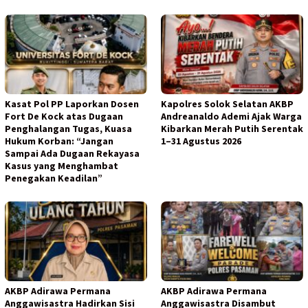
Kasat Pol PP Laporkan Dosen
Kapolres Solok Selatan AKBP
Fort De Kock atas Dugaan
Andreanaldo Ademi Ajak Warga
Penghalangan Tugas, Kuasa
Kibarkan Merah Putih Serentak
Hukum Korban: “Jangan
1–31 Agustus 2026
Sampai Ada Dugaan Rekayasa
Kasus yang Menghambat
Penegakan Keadilan”
AKBP Adirawa Permana
AKBP Adirawa Permana
Anggawisastra Hadirkan Sisi
Anggawisastra Disambut