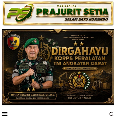
Loncat
ke
konten
Menu