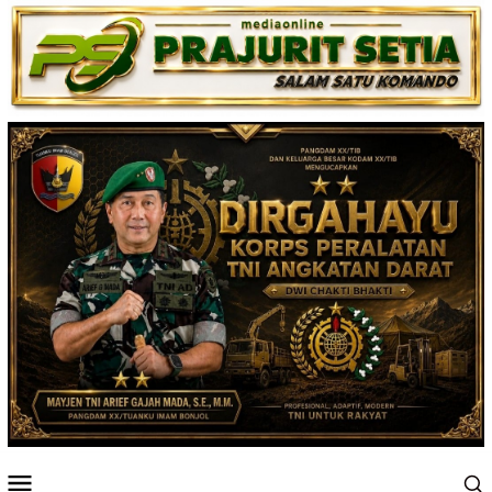
Loncat
ke
konten
Menu