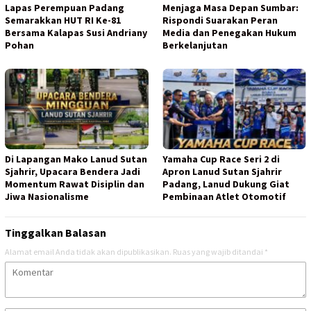
Lapas Perempuan Padang
Menjaga Masa Depan Sumbar:
Semarakkan HUT RI Ke-81
Rispondi Suarakan Peran
Bersama Kalapas Susi Andriany
Media dan Penegakan Hukum
Pohan
Berkelanjutan
Di Lapangan Mako Lanud Sutan
Yamaha Cup Race Seri 2 di
Sjahrir, Upacara Bendera Jadi
Apron Lanud Sutan Sjahrir
Momentum Rawat Disiplin dan
Padang, Lanud Dukung Giat
Jiwa Nasionalisme
Pembinaan Atlet Otomotif
Tinggalkan Balasan
Alamat email Anda tidak akan dipublikasikan.
Ruas yang wajib ditandai
*