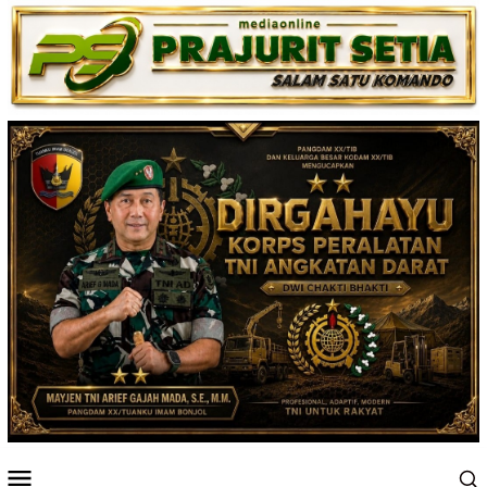
Loncat
ke
konten
Menu