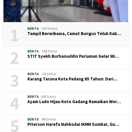
1
BERITA
1437 Dilihat
Tampil Berwibawa, Camat Bungus Teluk Kab…
2
BERITA
1098 Dilihat
STIT Syekh Burhanuddin Pariaman Gelar Wi…
3
BERITA
724 Dilihat
Karang Taruna Kota Padang 65 Tahun: Dari…
4
BERITA
600 Dilihat
Ayam Lado Hijau Koto Gadang Ramaikan Wor…
5
BERITA
499 Dilihat
Piterson Harefa Nahkodai IKMN Sumbar, Gu…