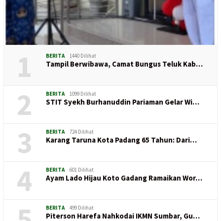
1
BERITA
1440 Dilihat
Tampil Berwibawa, Camat Bungus Teluk Kab…
2
BERITA
1099 Dilihat
STIT Syekh Burhanuddin Pariaman Gelar Wi…
3
BERITA
724 Dilihat
Karang Taruna Kota Padang 65 Tahun: Dari…
4
BERITA
601 Dilihat
Ayam Lado Hijau Koto Gadang Ramaikan Wor…
5
BERITA
499 Dilihat
Piterson Harefa Nahkodai IKMN Sumbar, Gu…