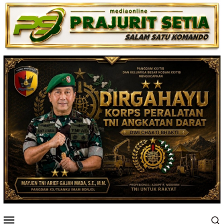
Loncat
ke
konten
Menu