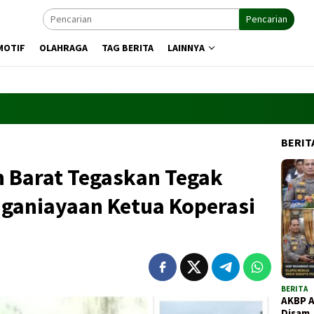
Pencarian
MOTIF
OLAHRAGA
TAG BERITA
LAINNYA
BERIT
 Barat Tegaskan Tegak
nganiayaan Ketua Koperasi
BERITA
AKBP 
Disam