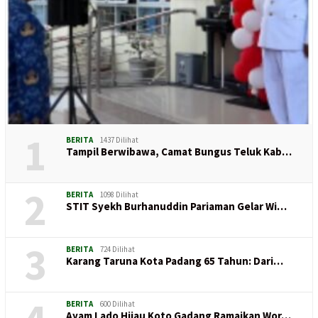
1
BERITA
1437 Dilihat
Tampil Berwibawa, Camat Bungus Teluk Kab…
2
BERITA
1098 Dilihat
STIT Syekh Burhanuddin Pariaman Gelar Wi…
3
BERITA
724 Dilihat
Karang Taruna Kota Padang 65 Tahun: Dari…
BERITA
600 Dilihat
Ayam Lado Hijau Koto Gadang Ramaikan Wor…