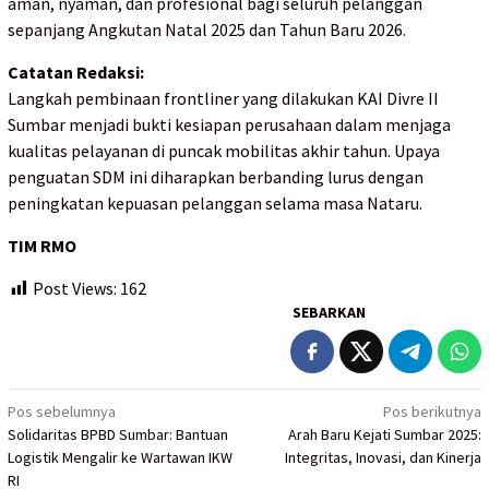
aman, nyaman, dan profesional bagi seluruh pelanggan
sepanjang Angkutan Natal 2025 dan Tahun Baru 2026.
Catatan Redaksi:
Langkah pembinaan frontliner yang dilakukan KAI Divre II
Sumbar menjadi bukti kesiapan perusahaan dalam menjaga
kualitas pelayanan di puncak mobilitas akhir tahun. Upaya
penguatan SDM ini diharapkan berbanding lurus dengan
peningkatan kepuasan pelanggan selama masa Nataru.
TIM RMO
Post Views:
162
SEBARKAN
Navigasi
Pos sebelumnya
Pos berikutnya
Solidaritas BPBD Sumbar: Bantuan
Arah Baru Kejati Sumbar 2025:
pos
Logistik Mengalir ke Wartawan IKW
Integritas, Inovasi, dan Kinerja
RI