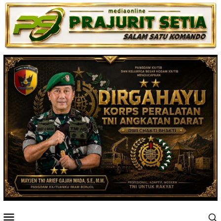
Loncat
ke
konten
Menu