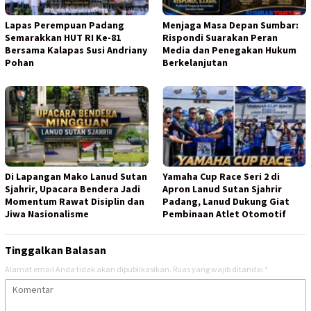
Lapas Perempuan Padang
Menjaga Masa Depan Sumbar:
Semarakkan HUT RI Ke-81
Rispondi Suarakan Peran
Bersama Kalapas Susi Andriany
Media dan Penegakan Hukum
Pohan
Berkelanjutan
Di Lapangan Mako Lanud Sutan
Yamaha Cup Race Seri 2 di
Sjahrir, Upacara Bendera Jadi
Apron Lanud Sutan Sjahrir
Momentum Rawat Disiplin dan
Padang, Lanud Dukung Giat
Jiwa Nasionalisme
Pembinaan Atlet Otomotif
Tinggalkan Balasan
Alamat email Anda tidak akan dipublikasikan.
Ruas yang wajib ditandai
*