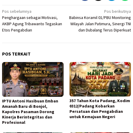
Navigasi
Pos sebelumnya
Pos berikutnya
Penghargaan sebagai Motivasi,
Babinsa Koramil 01/PBU Monitoring
pos
AKBP Agung Tribawanto Tegaskan
Wilayah Jalan Patimura, Sinergi TNI
Etos Pengabdian
dan Dubalang Terus Diperkuat
POS TERKAIT
357 Tahun Kota Padang, Kodim
IPTU Antoni Hasibuan Emban
0312/Padang Kobarkan
Amanah Baru di Bonjol,
Persatuan dan Pengabdian
Kapolres Pasaman Dorong
untuk Kemajuan Negeri
Kinerja Berintegritas dan
Profesional