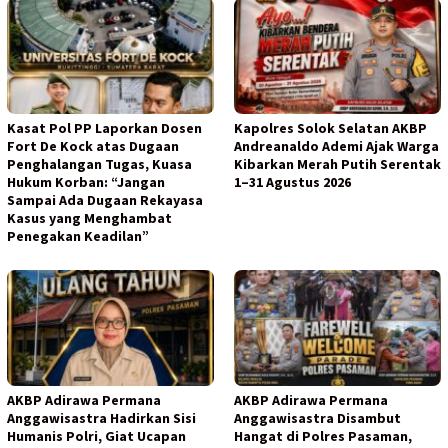
Kasat Pol PP Laporkan Dosen
Kapolres Solok Selatan AKBP
Fort De Kock atas Dugaan
Andreanaldo Ademi Ajak Warga
Penghalangan Tugas, Kuasa
Kibarkan Merah Putih Serentak
Hukum Korban: “Jangan
1–31 Agustus 2026
Sampai Ada Dugaan Rekayasa
Kasus yang Menghambat
Penegakan Keadilan”
AKBP Adirawa Permana
AKBP Adirawa Permana
Anggawisastra Hadirkan Sisi
Anggawisastra Disambut
Humanis Polri, Giat Ucapan
Hangat di Polres Pasaman,