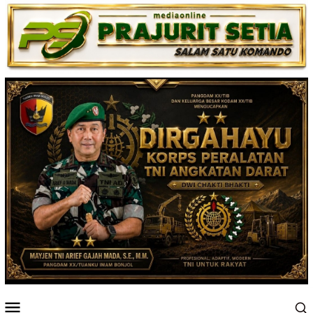
Loncat
ke
konten
Menu