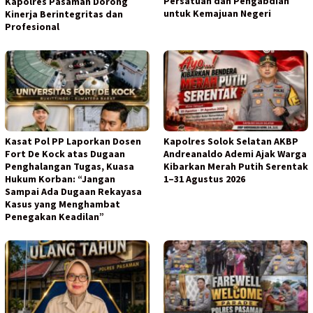
Persatuan dan Pengabdian
Kapolres Pasaman Dorong
untuk Kemajuan Negeri
Kinerja Berintegritas dan
Profesional
Kasat Pol PP Laporkan Dosen
Kapolres Solok Selatan AKBP
Fort De Kock atas Dugaan
Andreanaldo Ademi Ajak Warga
Penghalangan Tugas, Kuasa
Kibarkan Merah Putih Serentak
Hukum Korban: “Jangan
1–31 Agustus 2026
Sampai Ada Dugaan Rekayasa
Kasus yang Menghambat
Penegakan Keadilan”