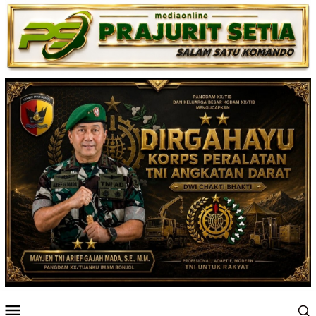
Loncat
ke
konten
Menu