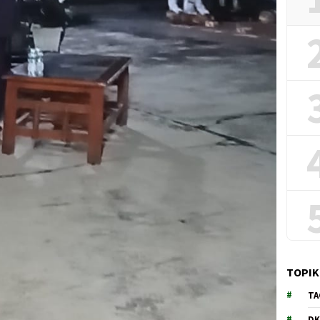
TOPIK
TA
DK