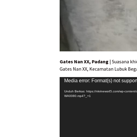
Gates Nan XX, Padang
| Suasana kh
Gates Nan XX, Kecamatan Lubuk Bega
Pemutar
Media error: Format(s) not suppor
Video
Unduh Berkas: https://nkrinews45.com/wp-content
WA0080.mp4?_=1