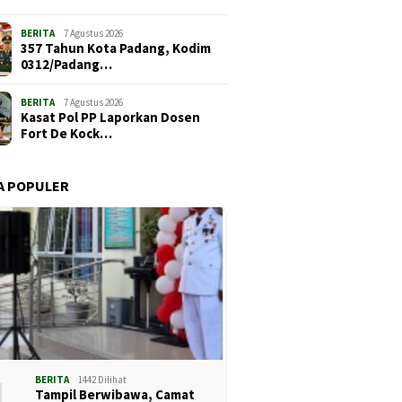
BERITA
7 Agustus 2026
357 Tahun Kota Padang, Kodim
0312/Padang…
BERITA
7 Agustus 2026
Kasat Pol PP Laporkan Dosen
Fort De Kock…
A POPULER
1
BERITA
1442 Dilihat
Tampil Berwibawa, Camat