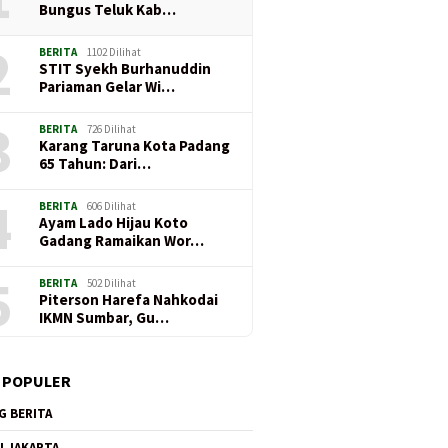
Bungus Teluk Kab…
2
BERITA
1102 Dilihat
STIT Syekh Burhanuddin
Pariaman Gelar Wi…
3
BERITA
726 Dilihat
Karang Taruna Kota Padang
65 Tahun: Dari…
4
BERITA
606 Dilihat
Ayam Lado Hijau Koto
Gadang Ramaikan Wor…
5
BERITA
502 Dilihat
Piterson Harefa Nahkodai
IKMN Sumbar, Gu…
 POPULER
G BERITA
I JAKARTA