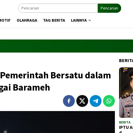
Pencarian
MOTIF
OLAHRAGA
TAG BERITA
LAINNYA
BERIT
Pemerintah Bersatu dalam
ngai Barameh
BERITA
IPTU A
d…