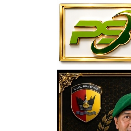
Loncat
ke
konten