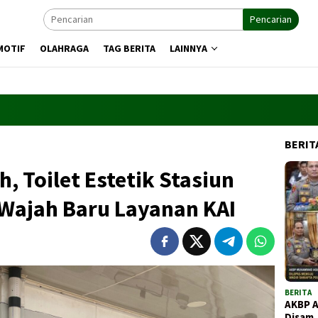
Pencarian
MOTIF
OLAHRAGA
TAG BERITA
LAINNYA
BERIT
, Toilet Estetik Stasiun
Wajah Baru Layanan KAI
BERITA
AKBP 
Disam