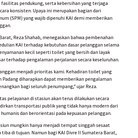
 fasilitas pendukung, serta kebersihan yang terjaga
cara konsisten. Upaya ini merupakan bagian dari
um (SPM) yang wajib dipenuhi KAI demi memberikan
ggan.
a Barat, Reza Shahab, menegaskan bahwa pembenahan
pedulian KAI terhadap kebutuhan dasar pelanggan selama
kenyamanan kecil seperti toilet yang bersih dan layak
ar terhadap pengalaman perjalanan secara keseluruhan.
nggan menjadi prioritas kami. Kehadiran toilet yang
siun Padang diharapkan dapat memberikan pengalaman
enangkan bagi seluruh penumpang,” ujar Reza.
as pelayanan di stasiun akan terus dilakukan secara
irkan transportasi publik yang tidak hanya modern dari
ga humanis dan berorientasi pada kepuasan pelanggan.
asiun mungkin hanya menjadi tempat singgah sesaat
iba di tujuan. Namun bagi KAI Divre II Sumatera Barat,