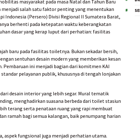
mobilitas masyarakat pada masa Natal dan Tahun Baru
n menjadi salah satu faktor penting yang menentukan
SE
pi Indonesia (Persero) Divisi Regional II Sumatera Barat,
anya berhenti pada ketepatan waktu keberangkatan
han dasar yang kerap luput dari perhatian: fasilitas
ah baru pada fasilitas toiletnya. Bukan sekadar bersih,
ik dengan sentuhan desain modern yang memberikan kesan
n. Pembaruan ini menjadi bagian dari komitmen KAI
standar pelayanan publik, khususnya di tengah lonjakan
ari desain interior yang lebih segar. Mural tematik
nding, menghadirkan suasana berbeda dari toilet stasiun
bih terang serta penataan ruang yang rapi membuat
sih, dan ramah bagi semua kalangan, baik penumpang harian
, aspek fungsional juga menjadi perhatian utama.