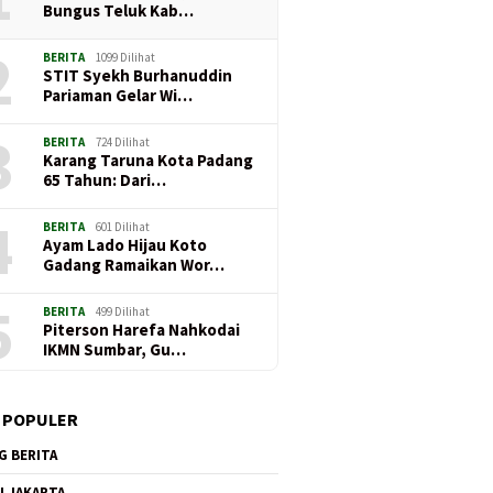
Bungus Teluk Kab…
2
BERITA
1099 Dilihat
STIT Syekh Burhanuddin
Pariaman Gelar Wi…
3
BERITA
724 Dilihat
Karang Taruna Kota Padang
65 Tahun: Dari…
4
BERITA
601 Dilihat
Ayam Lado Hijau Koto
Gadang Ramaikan Wor…
5
BERITA
499 Dilihat
Piterson Harefa Nahkodai
IKMN Sumbar, Gu…
 POPULER
G BERITA
I JAKARTA