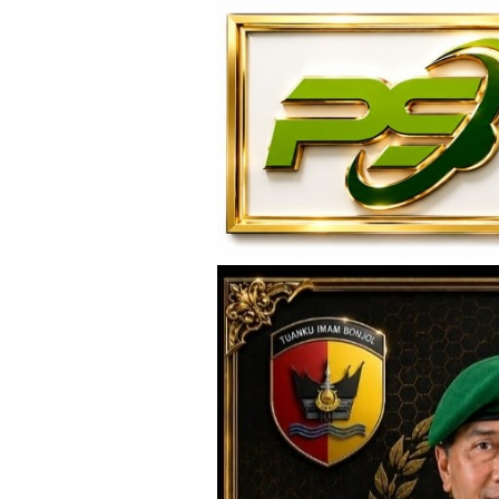
Loncat
ke
konten