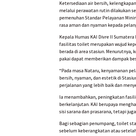
Ketersediaan air bersih, kelengkapan
melalui perawatan rutin dilakukan se
pemenuhan Standar Pelayanan Minim
rasa aman dan nyaman kepada pelan
Kepala Humas KAI Divre II Sumater
fasilitas toilet merupakan wujud ke
berada di area stasiun. Menurutnya, 
pakai dapat memberikan dampak bes
“Pada masa Nataru, kenyamanan pela
bersih, nyaman, dan estetik di Sta
perjalanan yang lebih baik dan meny
Ia menambahkan, peningkatan fasilit
berkelanjutan. KAI berupaya menghad
sisi sarana dan prasarana, tetapi ju
Bagi sebagian penumpang, toilet st
sebelum keberangkatan atau setelah t