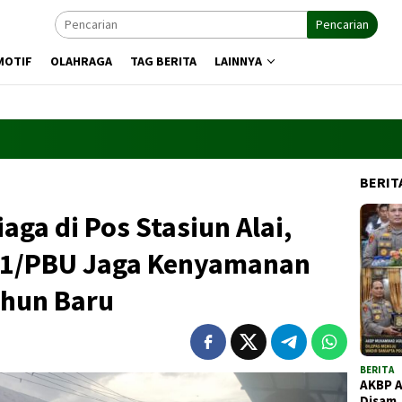
Pencarian
MOTIF
OLAHRAGA
TAG BERITA
LAINNYA
BERIT
aga di Pos Stasiun Alai,
01/PBU Jaga Kenyamanan
ahun Baru
BERITA
AKBP 
Disam