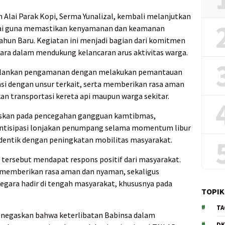
 Alai Parak Kopi, Serma Yunalizal, kembali melanjutkan
lai guna memastikan kenyamanan dan keamanan
ahun Baru. Kegiatan ini menjadi bagian dari komitmen
ra dalam mendukung kelancaran arus aktivitas warga.
jalankan pengamanan dengan melakukan pemantauan
inasi dengan unsur terkait, serta memberikan rasa aman
 transportasi kereta api maupun warga sekitar.
uskan pada pencegahan gangguan kamtibmas,
a antisipasi lonjakan penumpang selama momentum libur
identik dengan peningkatan mobilitas masyarakat.
s tersebut mendapat respons positif dari masyarakat.
 memberikan rasa aman dan nyaman, sekaligus
ara hadir di tengah masyarakat, khususnya pada
TOPIK
TA
enegaskan bahwa keterlibatan Babinsa dalam
DK