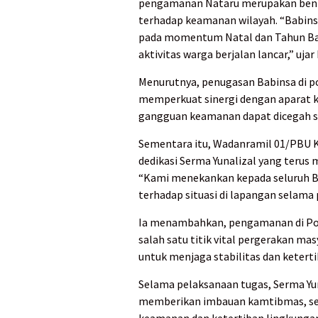
pengamanan Nataru merupakan bentu
terhadap keamanan wilayah. “Babinsa
pada momentum Natal dan Tahun Ba
aktivitas warga berjalan lancar,” ujar
Menurutnya, penugasan Babinsa di p
memperkuat sinergi dengan aparat ke
gangguan keamanan dapat dicegah se
Sementara itu, Wadanramil 01/PBU 
dedikasi Serma Yunalizal yang terus
“Kami menekankan kepada seluruh Ba
terhadap situasi di lapangan selam
Ia menambahkan, pengamanan di Pos 
salah satu titik vital pergerakan m
untuk menjaga stabilitas dan keterti
Selama pelaksanaan tugas, Serma Yun
memberikan imbauan kamtibmas, se
keamanan dan ketertiban lingkungan 