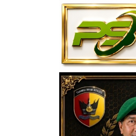
Loncat
ke
konten