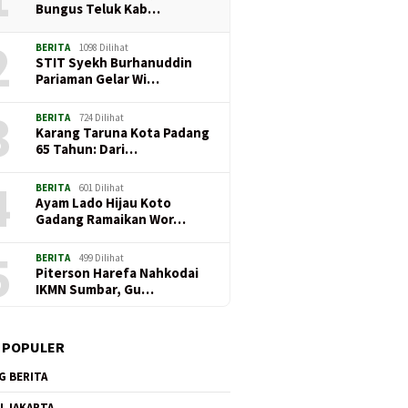
Bungus Teluk Kab…
2
BERITA
1098 Dilihat
STIT Syekh Burhanuddin
Pariaman Gelar Wi…
3
BERITA
724 Dilihat
Karang Taruna Kota Padang
65 Tahun: Dari…
4
BERITA
601 Dilihat
Ayam Lado Hijau Koto
Gadang Ramaikan Wor…
5
BERITA
499 Dilihat
Piterson Harefa Nahkodai
IKMN Sumbar, Gu…
 POPULER
G BERITA
I JAKARTA