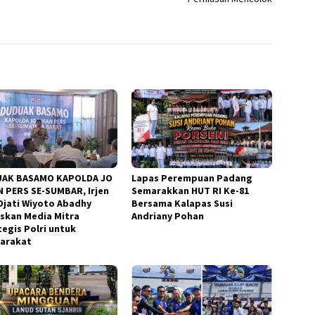
AK BASAMO KAPOLDA JO
Lapas Perempuan Padang
N PERS SE-SUMBAR, Irjen
Semarakkan HUT RI Ke-81
 Djati Wiyoto Abadhy
Bersama Kalapas Susi
skan Media Mitra
Andriany Pohan
tegis Polri untuk
arakat