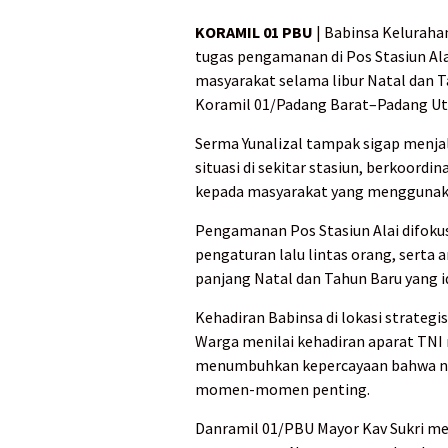
KORAMIL 01 PBU
| Babinsa Kelurahan
tugas pengamanan di Pos Stasiun A
masyarakat selama libur Natal dan T
Koramil 01/Padang Barat–Padang Uta
Serma Yunalizal tampak sigap men
situasi di sekitar stasiun, berkoord
kepada masyarakat yang menggunakan
Pengamanan Pos Stasiun Alai difok
pengaturan lalu lintas orang, sert
panjang Natal dan Tahun Baru yang 
Kehadiran Babinsa di lokasi strategi
Warga menilai kehadiran aparat TNI
menumbuhkan kepercayaan bahwa neg
momen-momen penting.
Danramil 01/PBU Mayor Kav Sukri m