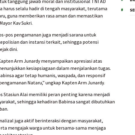
k tanggung jawab moral dan institusional TNI AD
 harus selalu hadir di tengah masyarakat, terutama
SE
ru, guna memberikan rasa aman dan memastikan
 Mayor Kav Sukri.
os-pos pengamanan juga menjadi sarana untuk
polisian dan instansi terkait, sehingga potensi
jak dini.
Kapten Arm Junardy menyampaikan apresiasi atas
 menunjukkan kesiapsiagaan dalam menjalankan tugas.
binsa agar tetap humanis, waspada, dan responsif
a pengamanan Nataru,” ungkap Kapten Arm Junardy.
Stasiun Alai memiliki peran penting karena menjadi
asyarakat, sehingga kehadiran Babinsa sangat dibutuhkan
ban.
alizal juga aktif berinteraksi dengan masyarakat,
rta mengajak warga untuk bersama-sama menjaga
sekitar stasiun.