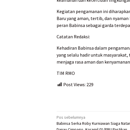
Kegiatan pengamanan ini diharapka
Baru yang aman, tertib, dan nyaman 
peran Babinsa sebagai garda terdepa
Catatan Redaksi:
Kehadiran Babinsa dalam pengamana
yang selalu hadir untuk masyarakat,
menjaga rasa aman dan kenyamanan w
TIM RMO
Post Views:
229
Navigasi
Pos sebelumnya
Babinsa Serka Roby Kurniawan Siaga Natar
pos
Danau Cimpago, Koramil 01/PBU Pastikan