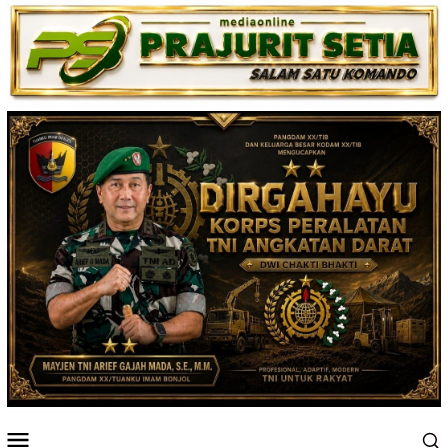
Loncat
ke
konten
Menu