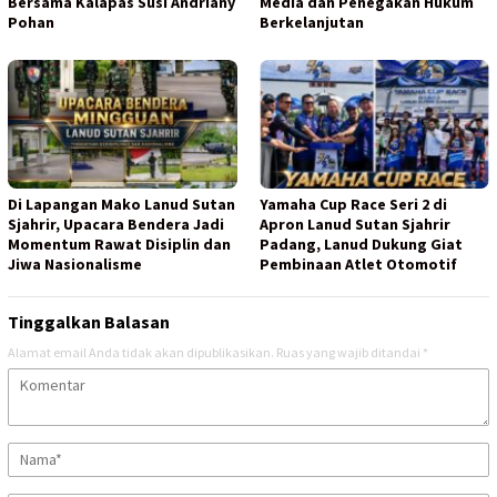
Bersama Kalapas Susi Andriany
Media dan Penegakan Hukum
Pohan
Berkelanjutan
Di Lapangan Mako Lanud Sutan
Yamaha Cup Race Seri 2 di
Sjahrir, Upacara Bendera Jadi
Apron Lanud Sutan Sjahrir
Momentum Rawat Disiplin dan
Padang, Lanud Dukung Giat
Jiwa Nasionalisme
Pembinaan Atlet Otomotif
Tinggalkan Balasan
Alamat email Anda tidak akan dipublikasikan.
Ruas yang wajib ditandai
*