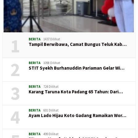
1
BERITA
1437 Dilihat
Tampil Berwibawa, Camat Bungus Teluk Kab…
2
BERITA
1098 Dilihat
STIT Syekh Burhanuddin Pariaman Gelar Wi…
3
BERITA
724 Dilihat
Karang Taruna Kota Padang 65 Tahun: Dari…
4
BERITA
601 Dilihat
Ayam Lado Hijau Koto Gadang Ramaikan Wor…
BERITA
499 Dilihat