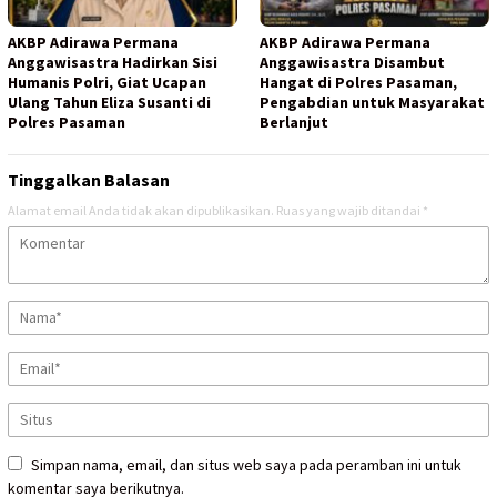
AKBP Adirawa Permana
AKBP Adirawa Permana
Anggawisastra Hadirkan Sisi
Anggawisastra Disambut
Humanis Polri, Giat Ucapan
Hangat di Polres Pasaman,
Ulang Tahun Eliza Susanti di
Pengabdian untuk Masyarakat
Polres Pasaman
Berlanjut
Tinggalkan Balasan
Alamat email Anda tidak akan dipublikasikan.
Ruas yang wajib ditandai
*
Simpan nama, email, dan situs web saya pada peramban ini untuk
komentar saya berikutnya.