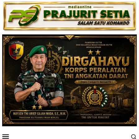
Loncat
ke
konten
Menu