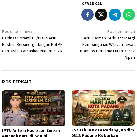
SEBARKAN
Navigasi
Pos sebelumnya
Pos berikutnya
Babinsa Koramil 01/PBU Sertu
Sertu Bastian Perkuat Sinergi
pos
Bastian Bersinergi dengan Pol PP
Pembangunan Wilayah Lewat
dan Dishub Amankan Nataru 2026
Komsos Bersama Lurah Berok
Nipah
POS TERKAIT
357 Tahun Kota Padang, Kodim
IPTU Antoni Hasibuan Emban
0312/Padang Kobarkan
Amanah Baru di Bonjol,