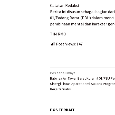
Catatan Redaksi:
Berita ini disusun sebagai bagian dar
01/Padang Barat (PBU) dalam mendu
pembinaan mental dan karakter gener
TIM RMO
Post Views:
147
Navigasi
Pos sebelumnya
Babinsa Air Tawar Barat Koramil 01/PBU Pe
pos
Sinergi Lintas Aparat demi Sukses Progr
Bergizi Gratis
POS TERKAIT