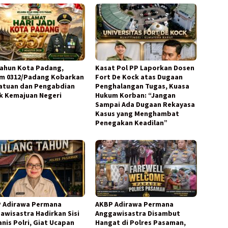
Tahun Kota Padang,
Kasat Pol PP Laporkan Dosen
m 0312/Padang Kobarkan
Fort De Kock atas Dugaan
atuan dan Pengabdian
Penghalangan Tugas, Kuasa
k Kemajuan Negeri
Hukum Korban: “Jangan
Sampai Ada Dugaan Rekayasa
Kasus yang Menghambat
Penegakan Keadilan”
 Adirawa Permana
AKBP Adirawa Permana
awisastra Hadirkan Sisi
Anggawisastra Disambut
nis Polri, Giat Ucapan
Hangat di Polres Pasaman,