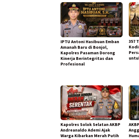
357 
IPTU Antoni Hasibuan Emban
Kodi
Amanah Baru di Bonjol,
Pers
Kapolres Pasaman Dorong
untu
Kinerja Berintegritas dan
Profesional
Kapolres Solok Selatan AKBP
AKBP
Andreanaldo Ademi Ajak
Angg
Warga Kibarkan Merah Putih
Huma