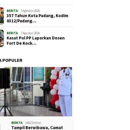
BERITA
7 Agustus 2026
357 Tahun Kota Padang, Kodim
0312/Padang…
BERITA
7 Agustus 2026
Kasat Pol PP Laporkan Dosen
Fort De Kock…
A POPULER
1
BERITA
1442 Dilihat
Tampil Berwibawa, Camat