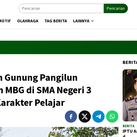
Pencarian
MOTIF
OLAHRAGA
TAG BERITA
LAINNYA
BERIT
n Gunung Pangilun
 MBG di SMA Negeri 3
arakter Pelajar
BERITA
IPTU A
d…