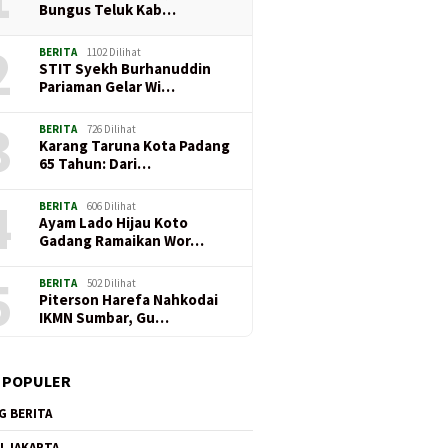
Bungus Teluk Kab…
2
BERITA
1102 Dilihat
STIT Syekh Burhanuddin
Pariaman Gelar Wi…
3
BERITA
726 Dilihat
Karang Taruna Kota Padang
65 Tahun: Dari…
4
BERITA
606 Dilihat
Ayam Lado Hijau Koto
Gadang Ramaikan Wor…
5
BERITA
502 Dilihat
Piterson Harefa Nahkodai
IKMN Sumbar, Gu…
 POPULER
G BERITA
I JAKARTA