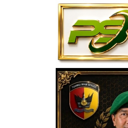
Loncat
ke
konten