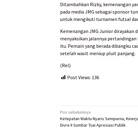
Ditambahkan Rizky, kemenangan yan
pada media JMG sebagai sponsor tun
untuk mengikuti turnamen futsal dan
Kemenangan JMG Junior dirayakan d
menyaksikan jalannya pertandingan f
itu. Pemain yang berada dibangku 
setelah wasit meniup pluit panjang.
(Rel)
Post Views:
136
Navigasi
Pos sebelumnya
Ketepatan Waktu Nyaris Sempurna, Kinerja
pos
Divre II Sumbar Tuai Apresiasi Publik