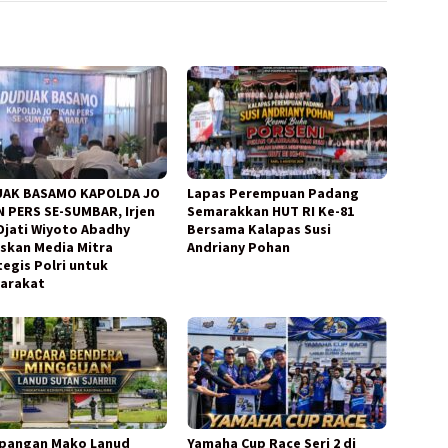
AK BASAMO KAPOLDA JO
Lapas Perempuan Padang
N PERS SE-SUMBAR, Irjen
Semarakkan HUT RI Ke-81
 Djati Wiyoto Abadhy
Bersama Kalapas Susi
skan Media Mitra
Andriany Pohan
tegis Polri untuk
arakat
apangan Mako Lanud
Yamaha Cup Race Seri 2 di