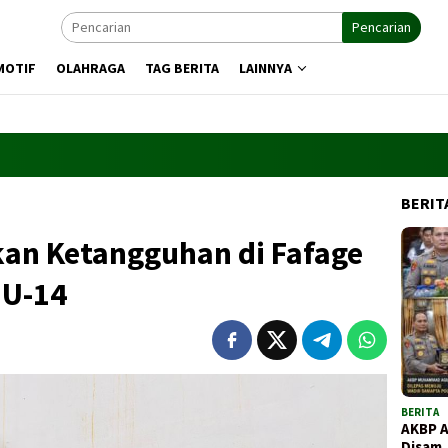
Pencarian
MOTIF
OLAHRAGA
TAG BERITA
LAINNYA
BERIT
kan Ketangguhan di Fafage
 U-14
BERITA
AKBP 
Disam