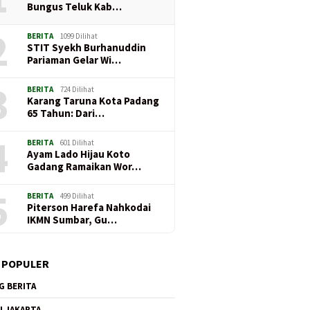
Bungus Teluk Kab…
2
BERITA
1099 Dilihat
STIT Syekh Burhanuddin
Pariaman Gelar Wi…
3
BERITA
724 Dilihat
Karang Taruna Kota Padang
65 Tahun: Dari…
4
BERITA
601 Dilihat
Ayam Lado Hijau Koto
Gadang Ramaikan Wor…
5
BERITA
499 Dilihat
Piterson Harefa Nahkodai
IKMN Sumbar, Gu…
 POPULER
G BERITA
I JAKARTA