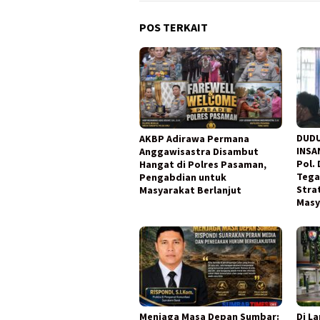
POS TERKAIT
DUDU
AKBP Adirawa Permana
INSA
Anggawisastra Disambut
Pol.
Hangat di Polres Pasaman,
Tega
Pengabdian untuk
Stra
Masyarakat Berlanjut
Masy
Menjaga Masa Depan Sumbar:
Di L