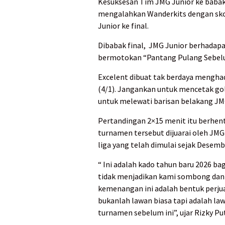
Kesuksesan Tim JMG Junior ke babak 
mengalahkan Wanderkits dengan sko
Junior ke final.
Dibabak final, JMG Junior berhadap
bermotokan “Pantang Pulang Sebelu
Excelent dibuat tak berdaya mengha
(4/1). Jangankan untuk mencetak go
untuk melewati barisan belakang JM
Pertandingan 2×15 menit itu berhen
turnamen tersebut dijuarai oleh JMG
liga yang telah dimulai sejak Desembe
“ Ini adalah kado tahun baru 2026 b
tidak menjadikan kami sombong dan 
kemenangan ini adalah bentuk perju
bukanlah lawan biasa tapi adalah l
turnamen sebelum ini”, ujar Rizky Put