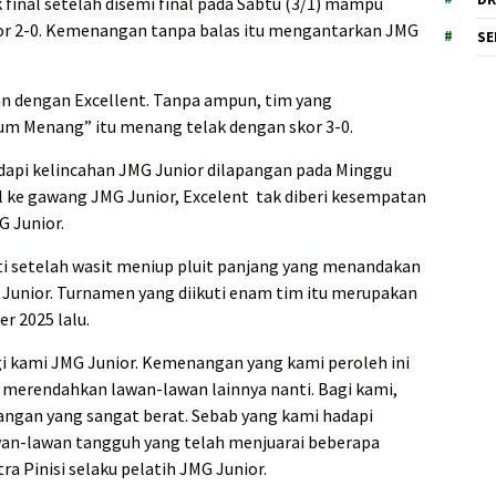
final setelah disemi final pada Sabtu (3/1) mampu
r 2-0. Kemenangan tanpa balas itu mengantarkan JMG
SE
an dengan Excellent. Tanpa ampun, tim yang
m Menang” itu menang telak dengan skor 3-0.
dapi kelincahan JMG Junior dilapangan pada Minggu
l ke gawang JMG Junior, Excelent tak diberi kesempatan
G Junior.
ti setelah wasit meniup pluit panjang yang menandakan
 Junior. Turnamen yang diikuti enam tim itu merupakan
r 2025 lalu.
agi kami JMG Junior. Kemenangan yang kami peroleh ini
merendahkan lawan-lawan lainnya nanti. Bagi kami,
angan yang sangat berat. Sebab yang kami hadapi
awan-lawan tangguh yang telah menjuarai beberapa
ra Pinisi selaku pelatih JMG Junior.