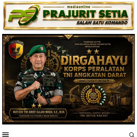
Loncat
ke
konten
Menu