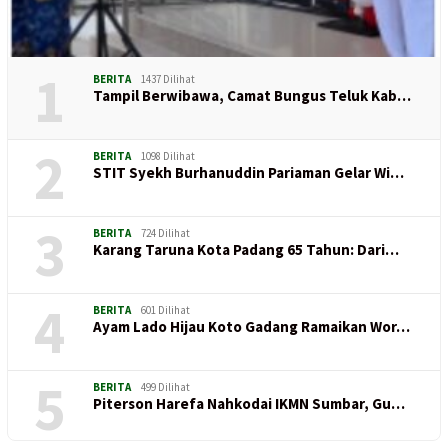
1
BERITA
1437 Dilihat
Tampil Berwibawa, Camat Bungus Teluk Kab…
2
BERITA
1098 Dilihat
STIT Syekh Burhanuddin Pariaman Gelar Wi…
3
BERITA
724 Dilihat
Karang Taruna Kota Padang 65 Tahun: Dari…
4
BERITA
601 Dilihat
Ayam Lado Hijau Koto Gadang Ramaikan Wor…
5
BERITA
499 Dilihat
Piterson Harefa Nahkodai IKMN Sumbar, Gu…