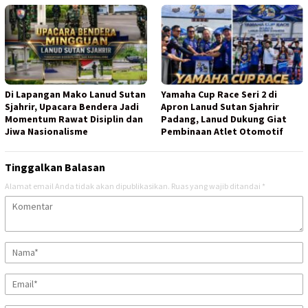
Di Lapangan Mako Lanud Sutan
Yamaha Cup Race Seri 2 di
Sjahrir, Upacara Bendera Jadi
Apron Lanud Sutan Sjahrir
Momentum Rawat Disiplin dan
Padang, Lanud Dukung Giat
Jiwa Nasionalisme
Pembinaan Atlet Otomotif
Tinggalkan Balasan
Alamat email Anda tidak akan dipublikasikan.
Ruas yang wajib ditandai
*