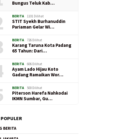
Bungus Teluk Kab…
2
BERITA
1101 Dilihat
STIT Syekh Burhanuddin
Pariaman Gelar Wi…
3
BERITA
726 Dilihat
Karang Taruna Kota Padang
65 Tahun: Dari…
4
BERITA
606 Dilihat
Ayam Lado Hijau Koto
Gadang Ramaikan Wor…
5
BERITA
500 Dilihat
Piterson Harefa Nahkodai
IKMN Sumbar, Gu…
 POPULER
G BERITA
I JAKARTA