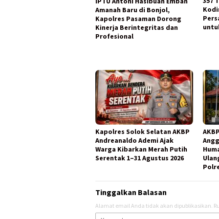
357 
IPTU Antoni Hasibuan Emban
Kodi
Amanah Baru di Bonjol,
Pers
Kapolres Pasaman Dorong
untu
Kinerja Berintegritas dan
Profesional
Kapolres Solok Selatan AKBP
AKBP
Andreanaldo Ademi Ajak
Angg
Warga Kibarkan Merah Putih
Huma
Serentak 1–31 Agustus 2026
Ulang
Polr
Tinggalkan Balasan
Alamat email Anda tidak akan dipublikasikan.
Ru