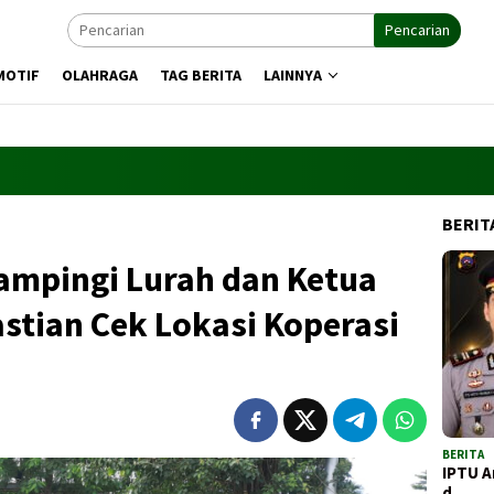
Pencarian
MOTIF
OLAHRAGA
TAG BERITA
LAINNYA
BERIT
ampingi Lurah dan Ketua
astian Cek Lokasi Koperasi
BERITA
IPTU A
d…