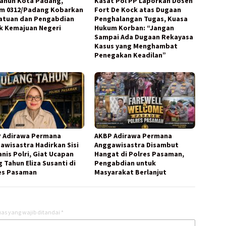
Tahun Kota Padang,
Kasat Pol PP Laporkan Dosen
m 0312/Padang Kobarkan
Fort De Kock atas Dugaan
atuan dan Pengabdian
Penghalangan Tugas, Kuasa
k Kemajuan Negeri
Hukum Korban: “Jangan
Sampai Ada Dugaan Rekayasa
Kasus yang Menghambat
Penegakan Keadilan”
 Adirawa Permana
AKBP Adirawa Permana
awisastra Hadirkan Sisi
Anggawisastra Disambut
nis Polri, Giat Ucapan
Hangat di Polres Pasaman,
 Tahun Eliza Susanti di
Pengabdian untuk
es Pasaman
Masyarakat Berlanjut
as yang wajib ditandai
*