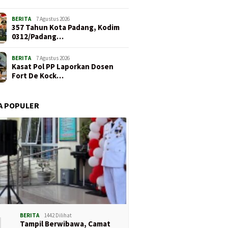
BERITA
7 Agustus 2026
357 Tahun Kota Padang, Kodim
0312/Padang…
BERITA
7 Agustus 2026
Kasat Pol PP Laporkan Dosen
Fort De Kock…
A POPULER
1
BERITA
1442 Dilihat
Tampil Berwibawa, Camat