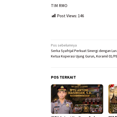
TIM RMO
Post Views:
146
Navigasi
Pos sebelumnya
Serka Syafrijal Perkuat Sinergi dengan Lur
pos
Ketua Koperasi Ujung Gurun, Koramil 01/P
POS TERKAIT