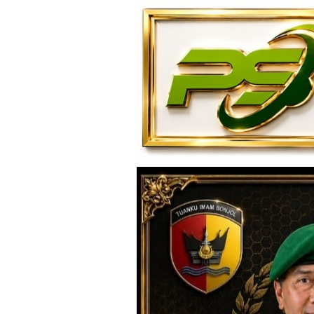
Loncat
ke
konten