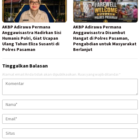
AKBP Adirawa Permana
AKBP Adirawa Permana
Anggawisastra Hadirkan Sisi
Anggawisastra Disambut
Humanis Polri, Giat Ucapan
Hangat di Polres Pasaman,
Ulang Tahun Eliza Susanti di
Pengabdian untuk Masyarakat
Polres Pasaman
Berlanjut
Tinggalkan Balasan
Alamat email Anda tidak akan dipublikasikan.
Ruas yang wajib ditandai
*