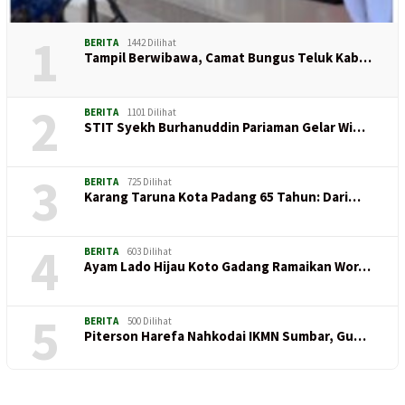
1
BERITA
1442 Dilihat
Tampil Berwibawa, Camat Bungus Teluk Kab…
2
BERITA
1101 Dilihat
STIT Syekh Burhanuddin Pariaman Gelar Wi…
3
BERITA
725 Dilihat
Karang Taruna Kota Padang 65 Tahun: Dari…
4
BERITA
603 Dilihat
Ayam Lado Hijau Koto Gadang Ramaikan Wor…
5
BERITA
500 Dilihat
Piterson Harefa Nahkodai IKMN Sumbar, Gu…