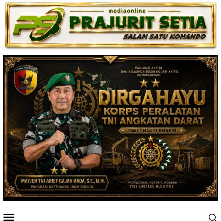
Loncat
ke
konten
Menu