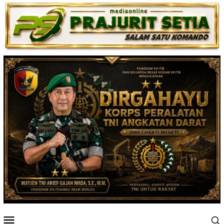
Loncat
ke
konten
Menu