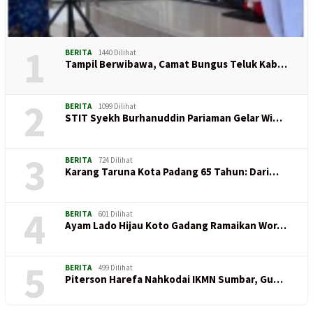
1
BERITA
1440 Dilihat
Tampil Berwibawa, Camat Bungus Teluk Kab…
2
BERITA
1099 Dilihat
STIT Syekh Burhanuddin Pariaman Gelar Wi…
3
BERITA
724 Dilihat
Karang Taruna Kota Padang 65 Tahun: Dari…
4
BERITA
601 Dilihat
Ayam Lado Hijau Koto Gadang Ramaikan Wor…
5
BERITA
499 Dilihat
Piterson Harefa Nahkodai IKMN Sumbar, Gu…