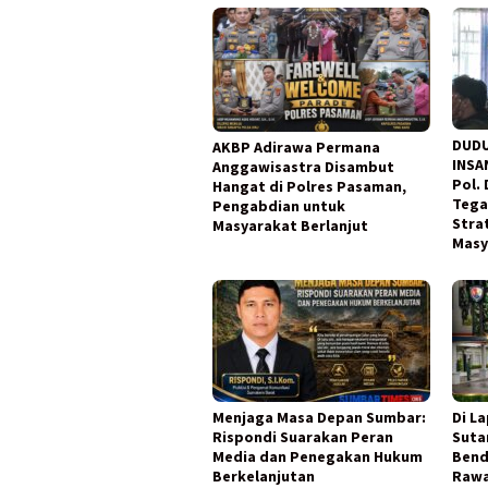
DUDU
AKBP Adirawa Permana
INSA
Anggawisastra Disambut
Pol.
Hangat di Polres Pasaman,
Tega
Pengabdian untuk
Stra
Masyarakat Berlanjut
Masy
Menjaga Masa Depan Sumbar:
Di L
Rispondi Suarakan Peran
Suta
Media dan Penegakan Hukum
Bend
Berkelanjutan
Rawa