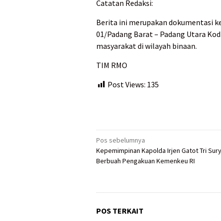
Catatan Redaksi:
Berita ini merupakan dokumentasi k
01/Padang Barat – Padang Utara K
masyarakat di wilayah binaan.
TIM RMO
Post Views:
135
Navigasi
Pos sebelumnya
Kepemimpinan Kapolda Irjen Gatot Tri Sur
pos
Berbuah Pengakuan Kemenkeu RI
POS TERKAIT