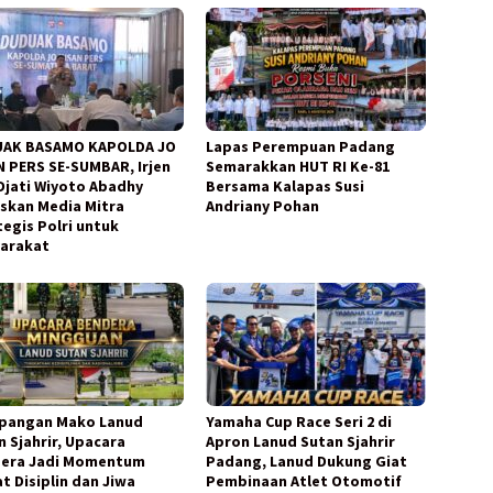
AK BASAMO KAPOLDA JO
Lapas Perempuan Padang
N PERS SE-SUMBAR, Irjen
Semarakkan HUT RI Ke-81
 Djati Wiyoto Abadhy
Bersama Kalapas Susi
skan Media Mitra
Andriany Pohan
tegis Polri untuk
arakat
apangan Mako Lanud
Yamaha Cup Race Seri 2 di
n Sjahrir, Upacara
Apron Lanud Sutan Sjahrir
era Jadi Momentum
Padang, Lanud Dukung Giat
t Disiplin dan Jiwa
Pembinaan Atlet Otomotif