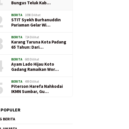
Bungus Teluk Kab…
2
BERITA
1098 Dilihat
STIT Syekh Burhanuddin
Pariaman Gelar Wi…
3
BERITA
724 Dilihat
Karang Taruna Kota Padang
65 Tahun: Dari…
4
BERITA
600 Dilihat
Ayam Lado Hijau Koto
Gadang Ramaikan Wor…
5
BERITA
499 Dilihat
Piterson Harefa Nahkodai
IKMN Sumbar, Gu…
 POPULER
G BERITA
I JAKARTA