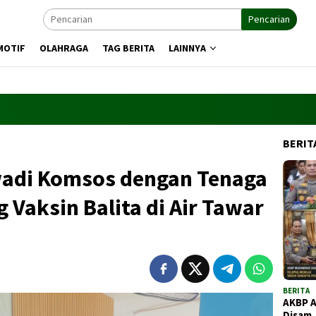
Pencarian
MOTIF
OLAHRAGA
TAG BERITA
LAINNYA
BERIT
wadi Komsos dengan Tenaga
 Vaksin Balita di Air Tawar
BERITA
AKBP 
Disam