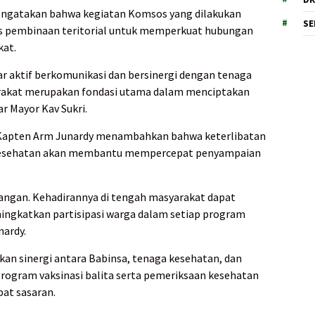
engatakan bahwa kegiatan Komsos yang dilakukan
SE
as pembinaan teritorial untuk memperkuat hubungan
kat.
r aktif berkomunikasi dan bersinergi dengan tenaga
rakat merupakan fondasi utama dalam menciptakan
ar Mayor Kav Sukri.
 Kapten Arm Junardy menambahkan bahwa keterlibatan
n kesehatan akan membantu mempercepat penyampaian
pangan. Kehadirannya di tengah masyarakat dapat
gkatkan partisipasi warga dalam setiap program
ardy.
kan sinergi antara Babinsa, tenaga kesehatan, dan
rogram vaksinasi balita serta pemeriksaan kesehatan
pat sasaran.