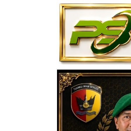
Loncat
ke
konten