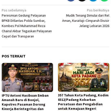
Navigasi
Pos sebelumnya
Pos berikutnya
Peresmian Gedung Pelayanan
Mudik Tenang Dimulai dari Rel
pos
BPKB Ditlantas Polda Sumbar,
Aman, Kuraitaji–Cimparuh Disisir
Kombes Pol Muhammad Reza
Jelang Lebaran 2026
Chairul Akbar Tegaskan Pelayanan
Cepat dan Transparan
POS TERKAIT
357 Tahun Kota Padang, Kodim
IPTU Antoni Hasibuan Emban
0312/Padang Kobarkan
Amanah Baru di Bonjol,
Persatuan dan Pengabdian
Kapolres Pasaman Dorong
untuk Kemajuan Negeri
Kinerja Berintegritas dan