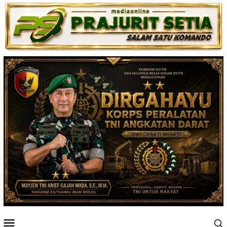
Loncat
ke
konten
Menu