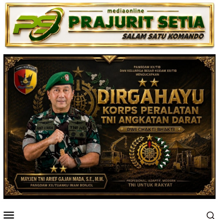
Loncat
ke
konten
Menu