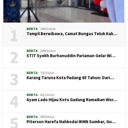
1
BERITA
1440 Dilihat
Tampil Berwibawa, Camat Bungus Teluk Kab…
2
BERITA
1099 Dilihat
STIT Syekh Burhanuddin Pariaman Gelar Wi…
3
BERITA
724 Dilihat
Karang Taruna Kota Padang 65 Tahun: Dari…
4
BERITA
601 Dilihat
Ayam Lado Hijau Koto Gadang Ramaikan Wor…
5
BERITA
499 Dilihat
Piterson Harefa Nahkodai IKMN Sumbar, Gu…