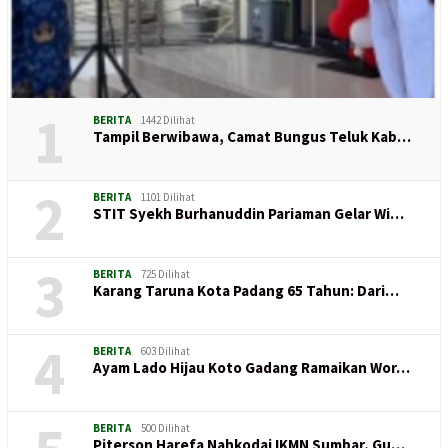
1
BERITA
1442 Dilihat
Tampil Berwibawa, Camat Bungus Teluk Kab…
2
BERITA
1101 Dilihat
STIT Syekh Burhanuddin Pariaman Gelar Wi…
3
BERITA
725 Dilihat
Karang Taruna Kota Padang 65 Tahun: Dari…
4
BERITA
603 Dilihat
Ayam Lado Hijau Koto Gadang Ramaikan Wor…
BERITA
500 Dilihat
Piterson Harefa Nahkodai IKMN Sumbar, Gu…