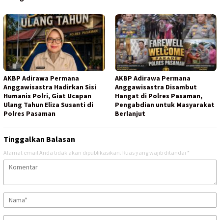
AKBP Adirawa Permana
AKBP Adirawa Permana
Anggawisastra Hadirkan Sisi
Anggawisastra Disambut
Humanis Polri, Giat Ucapan
Hangat di Polres Pasaman,
Ulang Tahun Eliza Susanti di
Pengabdian untuk Masyarakat
Polres Pasaman
Berlanjut
Tinggalkan Balasan
Alamat email Anda tidak akan dipublikasikan.
Ruas yang wajib ditandai
*