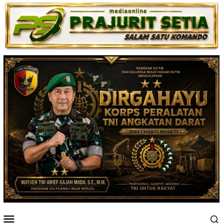
Loncat
ke
konten
Menu