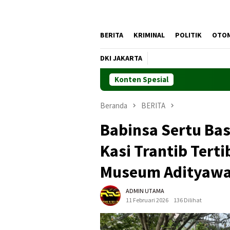
BERITA
KRIMINAL
POLITIK
OTO
DKI JAKARTA
Konten Spesial
Beranda
BERITA
Babinsa Sertu Ba
Kasi Trantib Tert
Museum Adityaw
ADMIN UTAMA
11 Februari 2026
136 Dilihat