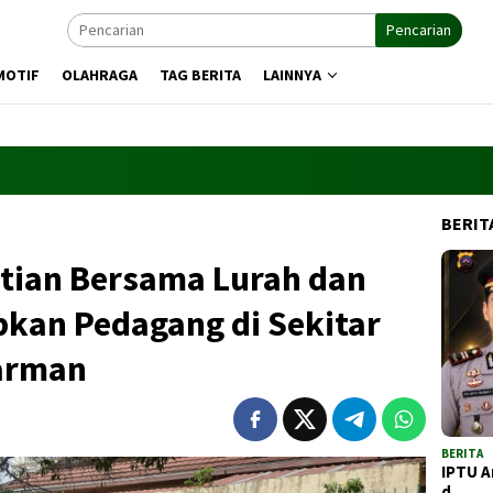
Pencarian
MOTIF
OLAHRAGA
TAG BERITA
LAINNYA
BERIT
stian Bersama Lurah dan
ibkan Pedagang di Sekitar
arman
BERITA
IPTU A
d…