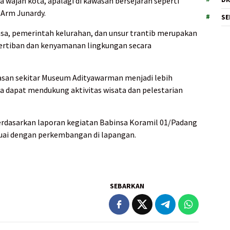
 wajah kota, apalagi di kawasan bersejarah seperti
Arm Junardy.
SE
nsa, pemerintah kelurahan, dan unsur trantib merupakan
ertiban dan kenyamanan lingkungan secara
wasan sekitar Museum Adityawarman menjadi lebih
ga dapat mendukung aktivitas wisata dan pelestarian
 berdasarkan laporan kegiatan Babinsa Koramil 01/Padang
suai dengan perkembangan di lapangan.
SEBARKAN