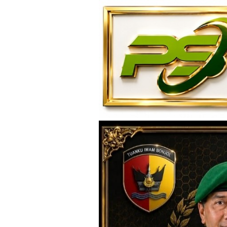
Loncat
ke
konten