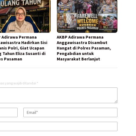
 Adirawa Permana
AKBP Adirawa Permana
awisastra Hadirkan Sisi
Anggawisastra Disambut
nis Polri, Giat Ucapan
Hangat di Polres Pasaman,
 Tahun Eliza Susanti di
Pengabdian untuk
es Pasaman
Masyarakat Berlanjut
as yang wajib ditandai
*