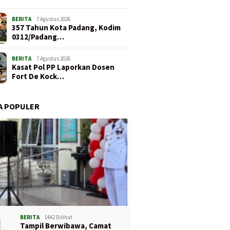
BERITA
7 Agustus 2026
357 Tahun Kota Padang, Kodim
0312/Padang…
BERITA
7 Agustus 2026
Kasat Pol PP Laporkan Dosen
Fort De Kock…
A POPULER
1
BERITA
1442 Dilihat
Tampil Berwibawa, Camat