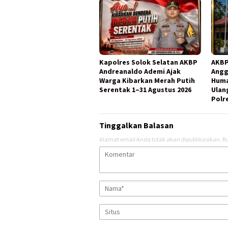
Kapolres Solok Selatan AKBP
AKBP
Andreanaldo Ademi Ajak
Angg
Warga Kibarkan Merah Putih
Huma
Serentak 1–31 Agustus 2026
Ulang
Polr
Tinggalkan Balasan
Alamat email Anda tidak akan dipublikasikan.
Ru