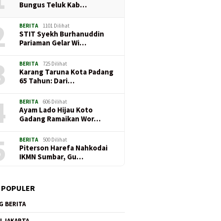
Bungus Teluk Kab…
2
BERITA
1101 Dilihat
STIT Syekh Burhanuddin
Pariaman Gelar Wi…
3
BERITA
725 Dilihat
Karang Taruna Kota Padang
65 Tahun: Dari…
4
BERITA
606 Dilihat
Ayam Lado Hijau Koto
Gadang Ramaikan Wor…
5
BERITA
500 Dilihat
Piterson Harefa Nahkodai
IKMN Sumbar, Gu…
 POPULER
G BERITA
I JAKARTA