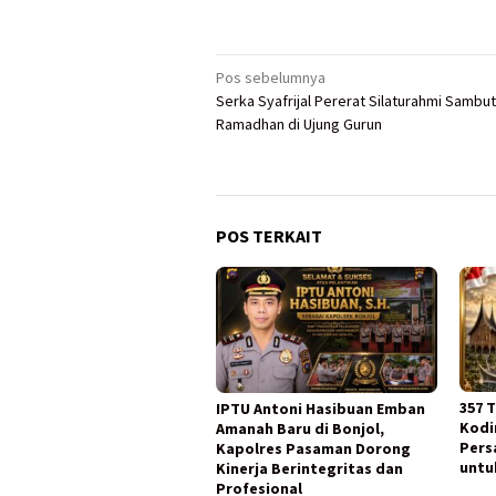
Navigasi
Pos sebelumnya
Serka Syafrijal Pererat Silaturahmi Sambut
pos
Ramadhan di Ujung Gurun
POS TERKAIT
357 
IPTU Antoni Hasibuan Emban
Kodi
Amanah Baru di Bonjol,
Pers
Kapolres Pasaman Dorong
untu
Kinerja Berintegritas dan
Profesional