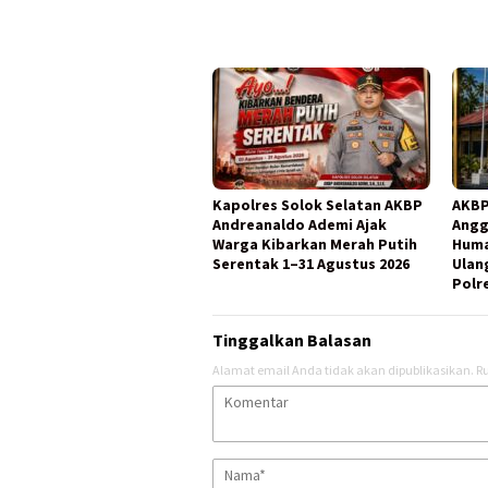
Kapolres Solok Selatan AKBP
AKBP
Andreanaldo Ademi Ajak
Angg
Warga Kibarkan Merah Putih
Huma
Serentak 1–31 Agustus 2026
Ulang
Polr
Tinggalkan Balasan
Alamat email Anda tidak akan dipublikasikan.
Ru