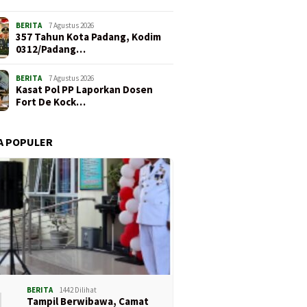
BERITA
7 Agustus 2026
357 Tahun Kota Padang, Kodim
0312/Padang…
BERITA
7 Agustus 2026
Kasat Pol PP Laporkan Dosen
Fort De Kock…
A POPULER
1
BERITA
1442 Dilihat
Tampil Berwibawa, Camat