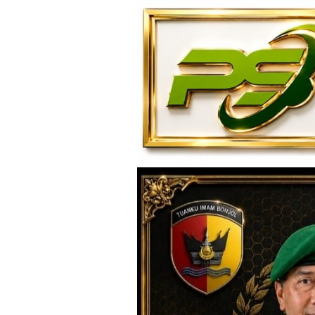
Loncat
ke
konten