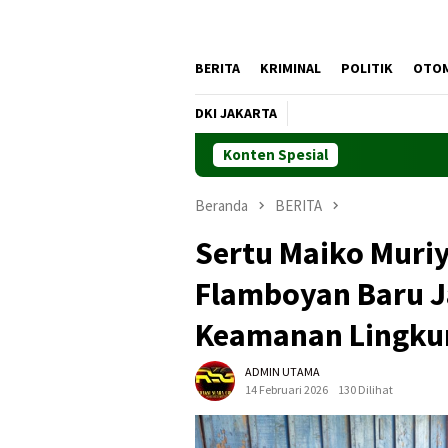
BERITA
KRIMINAL
POLITIK
OTO
DKI JAKARTA
Konten Spesial
Beranda
BERITA
Sertu Maiko Muri
Flamboyan Baru J
Keamanan Lingku
ADMIN UTAMA
14 Februari 2026
130 Dilihat