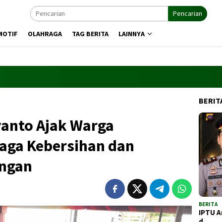
Pencarian
MOTIF
OLAHRAGA
TAG BERITA
LAINNYA
BERIT
yanto Ajak Warga
aga Kebersihan dan
ngan
BERITA
IPTU A
d…