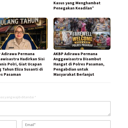
Kasus yang Menghambat
Penegakan Keadilan”
 Adirawa Permana
AKBP Adirawa Permana
awisastra Hadirkan Sisi
Anggawisastra Disambut
nis Polri, Giat Ucapan
Hangat di Polres Pasaman,
 Tahun Eliza Susanti di
Pengabdian untuk
es Pasaman
Masyarakat Berlanjut
as yang wajib ditandai
*