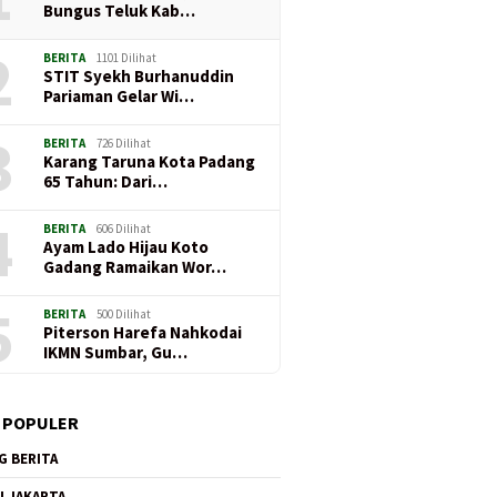
Bungus Teluk Kab…
2
BERITA
1101 Dilihat
STIT Syekh Burhanuddin
Pariaman Gelar Wi…
3
BERITA
726 Dilihat
Karang Taruna Kota Padang
65 Tahun: Dari…
4
BERITA
606 Dilihat
Ayam Lado Hijau Koto
Gadang Ramaikan Wor…
5
BERITA
500 Dilihat
Piterson Harefa Nahkodai
IKMN Sumbar, Gu…
 POPULER
G BERITA
I JAKARTA