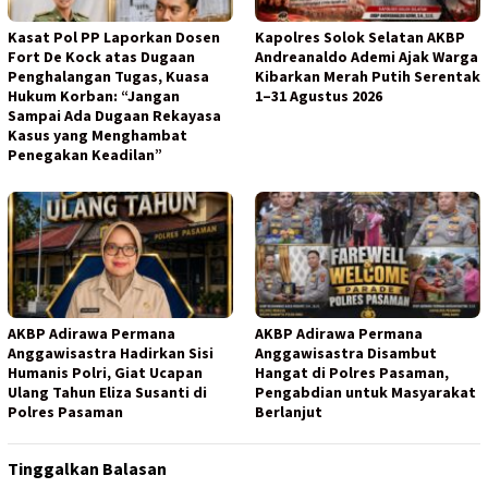
Kasat Pol PP Laporkan Dosen
Kapolres Solok Selatan AKBP
Fort De Kock atas Dugaan
Andreanaldo Ademi Ajak Warga
Penghalangan Tugas, Kuasa
Kibarkan Merah Putih Serentak
Hukum Korban: “Jangan
1–31 Agustus 2026
Sampai Ada Dugaan Rekayasa
Kasus yang Menghambat
Penegakan Keadilan”
AKBP Adirawa Permana
AKBP Adirawa Permana
Anggawisastra Hadirkan Sisi
Anggawisastra Disambut
Humanis Polri, Giat Ucapan
Hangat di Polres Pasaman,
Ulang Tahun Eliza Susanti di
Pengabdian untuk Masyarakat
Polres Pasaman
Berlanjut
Tinggalkan Balasan