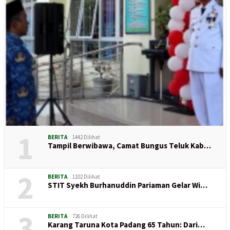
1
BERITA
1442 Dilihat
Tampil Berwibawa, Camat Bungus Teluk Kab…
2
BERITA
1102 Dilihat
STIT Syekh Burhanuddin Pariaman Gelar Wi…
3
BERITA
726 Dilihat
Karang Taruna Kota Padang 65 Tahun: Dari…