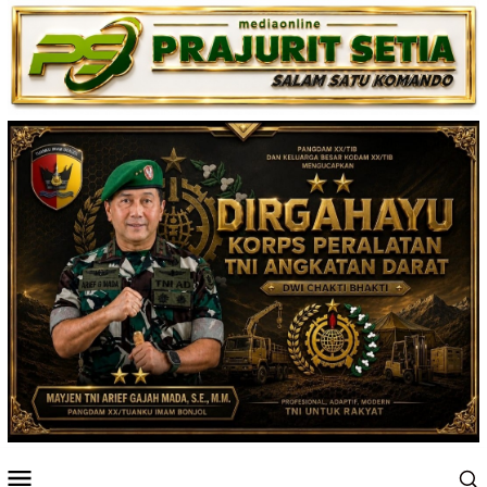
Loncat
ke
konten
Menu