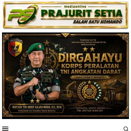
Loncat
ke
konten
Menu